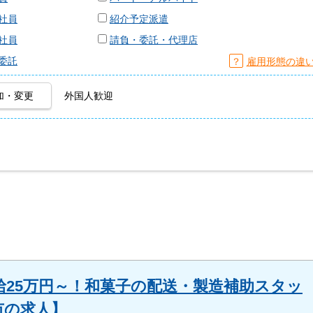
社員
紹介予定派遣
社員
請負・委託・代理店
委託
？
雇用形態の違
加・変更
外国人歓迎
給25万円～！和菓子の配送・製造補助スタッ
市の求人】