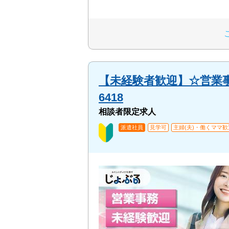
【未経験者歓迎】☆営業事
6418
相談者限定求人
派遣社員
見学可
主婦(夫)・働くママ歓