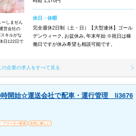
時給
1,170円
休日・休暇
ューしません
完全週休2日制（土・日）【大型連休】ゴール
運営会社の
Cスキルがな
デンウィーク, お盆休み, 年末年始 ※祝日は稼
日122日で
働日ですが休み希望も相談可能です。
この企業の求人をすべて見る
時開始☆運送会社で配車・運行管理 li3676
・フリーター歓迎
女性に嬉しい