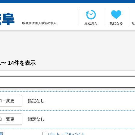
岐阜県 外国人歓迎の求人
最近見た
気になる
1〜 14件を表示
加・変更
指定なし
加・変更
指定なし
員
パート・アルバイト