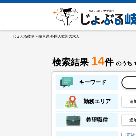
じょぶる岐阜
> 岐阜県 外国人歓迎の求人
14
検索結果
件
のうち 
キーワード
勤務エリア
追
希望職種
追
正社