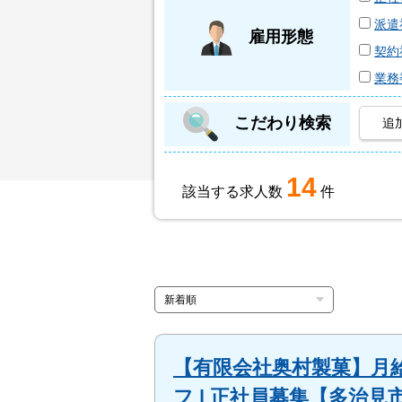
派遣
雇用形態
契約
業務
こだわり検索
追
14
該当する求人数
件
【有限会社奥村製菓】月
フ | 正社員募集【多治見