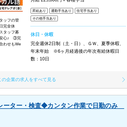
昇給あり
通勤手当あり
住宅手当あり
その他手当あり
タッフの管
日完全休
スタッフ募
休日・休暇
安心♪ ③完
完全週休2日制（土・日）、ＧＷ、夏季休暇、
合わせもWe
年末年始 ※6ヶ月経過後の年次有給休暇日
数：10日
この企業の求人をすべて見る
レーター・検査◆カンタン作業で日勤のみ