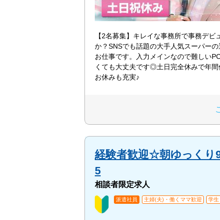
【2名募集】キレイな事務所で事務デビ
か？SNSでも話題の大手人気スーパーの
お仕事です。入力メインなので難しいP
くても大丈夫です◎土日完全休みで年間休
お休みも充実♪
経験者歓迎☆朝ゆっくり9
5
相談者限定求人
派遣社員
主婦(夫)・働くママ歓迎
学生