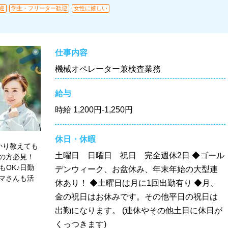
迎
学生・フリーター歓迎
女性に嬉しい
仕事内容
機械オペレーター兼検査業務
給与
時給
1,200円-1,250円
休日・休暇
かり教えても
土曜日 日曜日 祝日 完全週休2日 ◆ゴール
の方必見！
もOK♪日勤
デンウィーク、お盆休み、年末年始の大型連
マさんも活
休あり！ ◆土曜日は月に1回出勤有り ◆月、
金の祝日はお休みです。その他平日の祝日は
出勤になります。 (連休やその他土日に休日が
くっつきます)