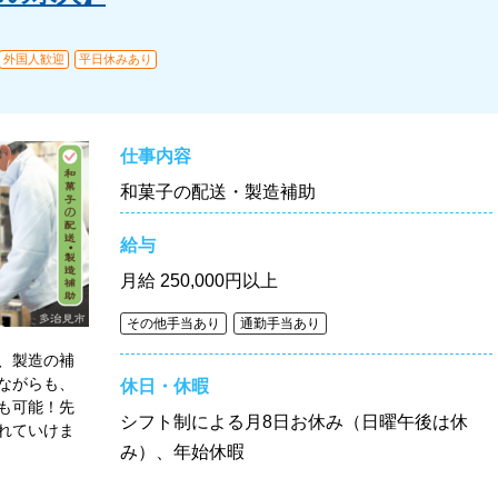
外国人歓迎
平日休みあり
仕事内容
和菓子の配送・製造補助
給与
月給
250,000円以上
その他手当あり
通勤手当あり
、製造の補
ながらも、
休日・休暇
も可能！先
シフト制による月8日お休み（日曜午後は休
れていけま
み）、年始休暇