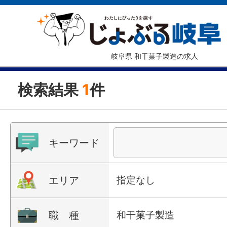
岐阜県 和干菓子製造の求人
検索結果
1
件
キーワード
エリア
指定なし
職 種
和干菓子製造