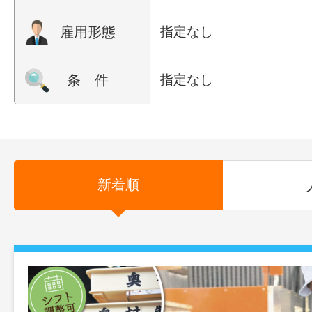
雇用形態
指定なし
条 件
指定なし
新着順