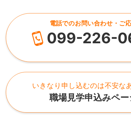
があります。
※社用車使用あり（AT車、MT車)
代表者
電話でのお問い合わせ・ご
宮之原 明子
※必須スキル：エクセル・ワード等で文字入
099-226-0
資本金
【入社後のフロー】
1,000万円
まずは派遣スタッフとして勤務スタート！
最長6ヶ月後、双方の合意により直接雇用と
HP
遣です。
http://www.kagoshima-seiyu.com/
いきなり申し込むのは不安な
しっかり見極めてから長く働きたいと思う
職場見学申込みペー
メです。
所在地
鹿児島県鹿児島市大黒町3-27清友ビル3F
【こんな方におすすめ】
＊会社が不安定で将来が不安な方