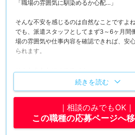
「職場の雰囲気に馴染めるか心配…」
そんな不安を感じるのは自然なことですよ
でも、派遣スタッフとしてまず3～6ヶ月間
場の雰囲気や仕事内容を確認できれば、安
られます。
そんなあなたにオススメ！
南さつま農業協同組合の地域サービス事務
続きを読む
遣期間中でも安心して働ける環境が整って
相談のみでもOK
● 派遣期間終了後に直接雇用の面談を実施
この職種の応募ページへ
もと正社員に切り替え可能
● 派遣期間中も給与や福利厚生が整ってお