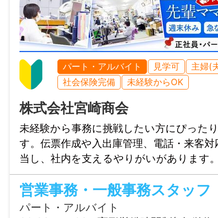
定める場所
給与
時給 1,100円～
パート・アルバイト
見学可
主婦(
社会保険完備
未経験からOK
雇用形態
紹介予定派遣
株式会社宮崎商会
未経験から事務に挑戦したい方にぴった
経験
す。伝票作成や入出庫管理、電話・来客対
不問
当し、社内を支えるやりがいがあります
土曜休みで、食事補助や賞与もあり、長く
年齢制限
です。
〜45歳(長期キャリア形成を図るため)
パート・アルバイト