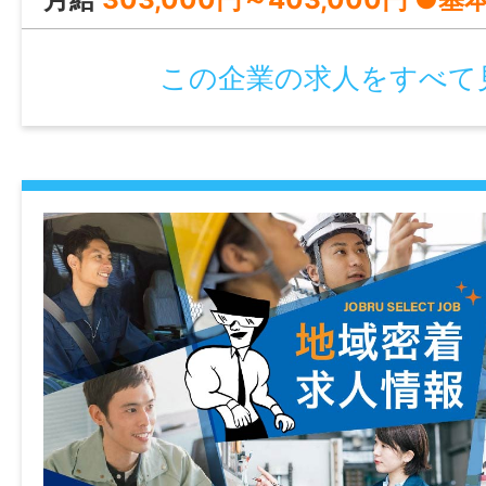
可
時間外
この企業の求人をすべて
月平均：10時間
※36協定における特別条項あり
・決算業務の時1日5時間4回を限度として1
年に600時間できる
・集荷業務のときは1日5時間6回を限度
特記事項
・受動喫煙防止対策：屋内禁煙（屋外に喫
・試用期間：なし
・雇用期間の定め：あり（2026/4/1～2027/
から始まり、3～6ヶ月）