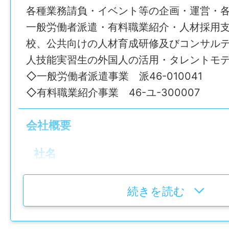
一般事務。配属先によっては、配送・集荷
各種業務請負・イベント等の企画・運営・
をお願いする場合があります。
一般労働者派遣・有料職業紹介・人材採用
校、公共向けの人材育成研修及びコンサル
【具体的には】
人技能実習生の外国人の活用・タレントモ
● 金融等の窓口業務
◇一般労働者派遣事業 派46-010041
● 共済の契約事務
◇有料職業紹介事業 46-ユ-300007
● 購買（店舗、給油所、農機具、自動車整
● 販売（農畜産物の集荷・販売）
会社概要
● 各部門のパソコン操作による入出力処理
● 各種営業に関する業務
社名
● 金融共済事業に関する渉外業務
株式会社清友
続きを読む
※配属先（直販課や集荷場配送センター等配
設立
より、配送・集荷事務や業務の手伝いをし
昭和56年4月