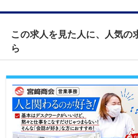
＊業務が単調で成長実感を得たい方
＊まずは職場を体験してから正社員として
＊地域や人と関わる仕事をしたい方
この求人を見た人に、人気の
＊久しぶりに職場復帰を考えている方
ら
＿＿＿＿＿＿＿＿＿＿＿＿＿＿
JKSS-001
仕事内容変更の可能性：あり
変更予定の仕事内容：事業所の定める内容
就業場所
〒897-0302 鹿児島県南九州市知覧町郡172
勤務地変更の可能性：あり
勤務地の変更先：本所ほか管内の各支所・出