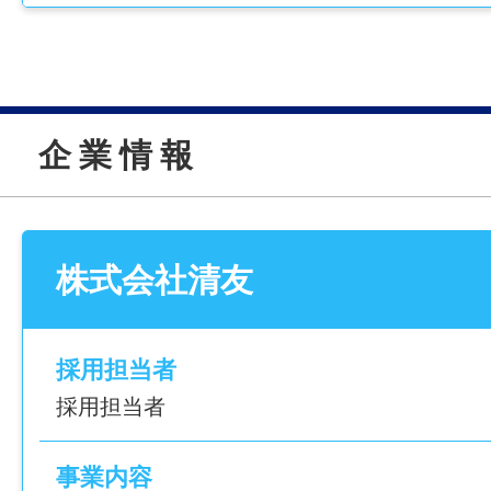
心
● 先輩社員がサポートしてくれるので、久
帰でも安心
企 業 情 報
────────────────
＼働きやすさのPOINT3選／
[1] 派遣期間中に職場を体験できる安心感あ
[2] 金融窓口・共済・購買・販売・渉外な
株式会社清友
キルアップ可能
[3] 土日祝休み、1日7.5時間勤務で無理な
────────────────
採用担当者
採用担当者
【仕事内容】
担当するのは、JA南さつまの各支所や本所
事業内容