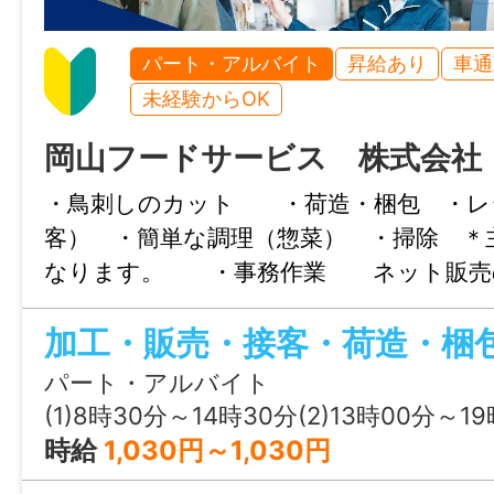
・契約更新理由：あり（契約期間満了時の
績・勤務態度により判断し、直接雇用の面
パート・アルバイト
昇給あり
車通
・通算契約期間の上限または更新回数の上
未経験からOK
・定年制：あり（65歳）
・再雇用制度：あり（70歳）
岡山フードサービス 株式会社
・固定残業代制：なし
・鳥刺しのカット ・荷造・梱包 ・レ
・マイカー通勤可：駐車場あり
客） ・簡単な調理（惣菜） ・掃除 ＊
なります。 ・事務作業 ネット販売
【直接雇用の場合】
票発行等 ＊制服無料貸与（上着のみ）
月給 160,000円〜300,000円（基本給：156
り ＊未経験者歓迎します ＊年度末更新
292,500円、福利共済手当：4,000円〜7,5
制 「変更
パート・アルバイト
・通勤手当あり、家族手当あり
変更なし」
(1)8時30分～14時30分(2)13時00分～19時00分(3)8時30分～17時30分又は 8時 30
・昇給あり、賞与年2回（前年度実績：計 4.
時給
1,030円～1,030円
・退職金制度あり(勤続3年以上)