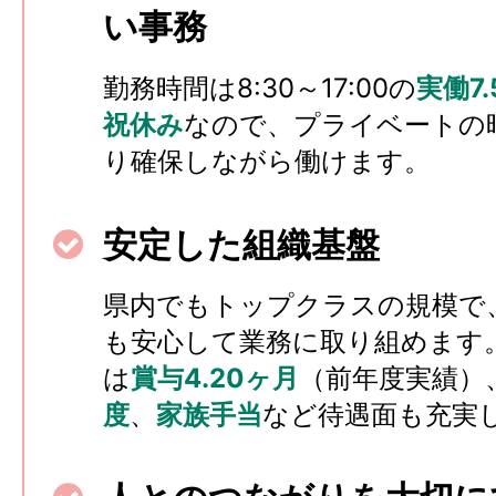
い事務
勤務時間は8:30～17:00の
実働7
祝休み
なので、プライベートの
り確保しながら働けます。
安定した組織基盤
県内でもトップクラスの規模で
も安心して業務に取り組めます
は
賞与4.20ヶ月
（前年度実績）
度
、
家族手当
など待遇面も充実