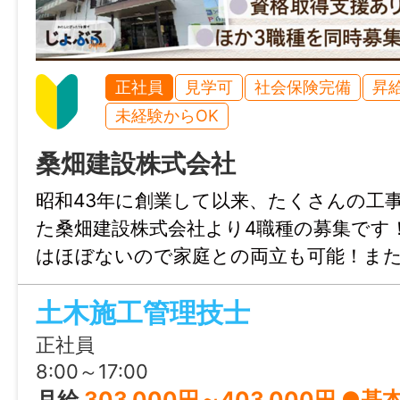
月～金曜日（月平均労働日数：20.0日）
休日・休暇
正社員
見学可
社会保険完備
昇
土曜日、日曜日、祝日（週休2日制）
未経験からOK
その他勤務表による（夏休み3日、冬休み3
桑畑建設株式会社
諸手当
昭和43年に創業して以来、たくさんの工
た桑畑建設株式会社より4職種の募集です
通勤手当あり(実費支給 ※上限10,000円/月)
はほぼないので家庭との両立も可能！また
でスキルアップも後押しします。南九州
加入保険等
土木施工管理技士
きたい方、ぜひご応募ください♪
社会保険完備（雇用・健康・労災・厚生）
正社員
8:00～17:00
マイカー通勤
月給
303,000円～403,000円 ●基本給 280,000円〜320,000円 ●定額的に支払われる手当 技術手当10,000円〜10,000円 代理人手当10,000円〜70,000円 通信手当3,000円〜3,000円 ●その他の手当等付記事項 ＊基本給は経験に応じて決定します。 ＊通勤手当は距離に応じて支給します。 ・子供手当【対象：高校生まで】 （人数に応じて 10,000～17,000円） ＊昇給・賞与