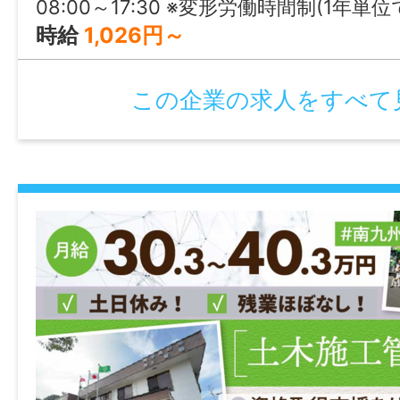
08:00～17:30 ※変形労働時間制(1年単位
学歴
時給
1,026円～
高卒以上
この企業の求人をすべて
免許・資格
必須：普通自動車運転免許（AT限定可）
就業時間
8:30～17:00
※1ヶ月単位の変形労働時間制
休憩時間
60分
就業日