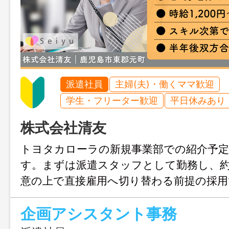
派遣社員
主婦(夫)・働くママ歓迎
学生・フリーター歓迎
平日休みあり
株式会社清友
トヨタカローラの新規事業部での紹介予定
す。まずは派遣スタッフとして勤務し、
意の上で直接雇用へ切り替わる前提の採用
（日・月休み）＆残業月5時間程度と少な
企画アシスタント事務
ートとの両立も安心。Word・Excelの
OKですが、入出金管理や請求業務など幅