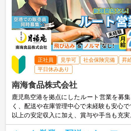
正社員
見学可
社会保険完備
昇
平日休みあり
南海食品株式会社
鹿児島空港を拠点にしたルート営業を募集
く、配送や在庫管理中心で未経験も安心で
以上の安定収入に加え、賞与や手当も充実
店での販売員（接客・試食案内）も募集中