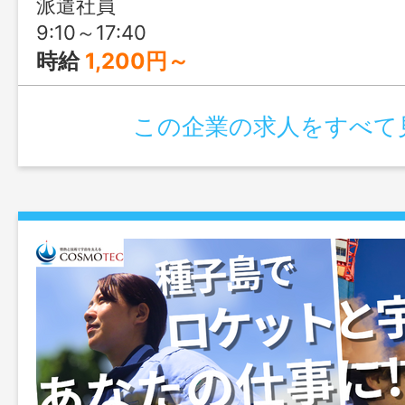
派遣社員
るため、事務スキルをさらに高めたい方
9:10～17:40
す。「安定して長く働きたい」「将来的に
時給
1,200円～
用を目指したい」そんな方にぴったりの
この企業の求人をすべて