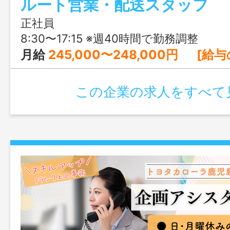
ルート営業・配送スタッフ
別な舞台で、鹿児島の味を広めるやりが
環境です。
正社員
8:30〜17:15 ※週40時間で勤務調整
月給
245,000〜248,000円 [給与の内訳] 基本給：182,000～185,000円 営業手当：30,000円
この企業の求人をすべて