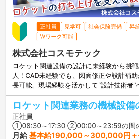
正社員
見学可
社会保険完備
昇
Wワーク可能
株式会社コスモテック
ロケット関連設備の設計に未経験から挑
人！CAD未経験でも、図面修正や設計補
長可能。現場経験を活かして“設計技術者
プできます。年間休日125日・賞与6.52
と、働きやすさや待遇面も充実した環境
正社員
①08:30～17:30 ②00:00～23:59の間の8時間（交替シフト制） 基本は
月給
基本給190,000～300,000円＋手当 ※賃金については、経験