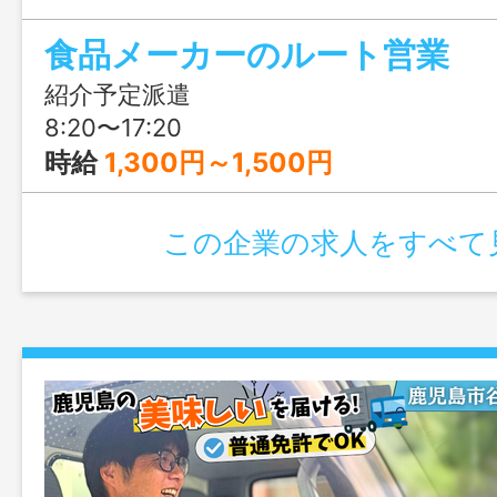
トできるので安心。紹介予定派遣のため
食品メーカーのルート営業
えで正社員を目指せます。正社員登用後は年
日、賞与年2回（前年度実績4.0ヶ月分）
紹介予定派遣
働ける環境です。
8:20〜17:20
時給
1,300円～1,500円
この企業の求人をすべて