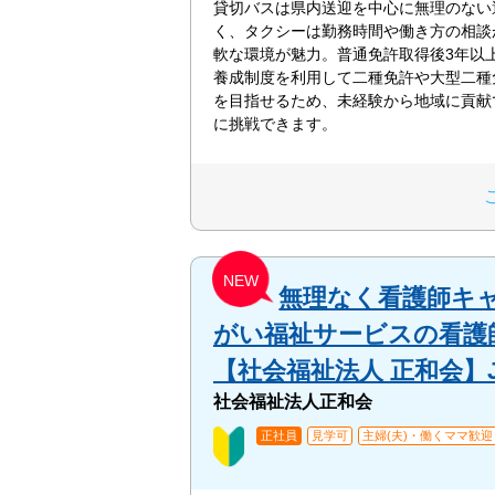
貸切バスは県内送迎を中心に無理のない
く、タクシーは勤務時間や働き方の相談
軟な環境が魅力。普通免許取得後3年以
養成制度を利用して二種免許や大型二種
を目指せるため、未経験から地域に貢献
に挑戦できます。
NEW
無理なく看護師キャ
がい福祉サービスの看護師
【社会福祉法人 正和会】JK
社会福祉法人正和会
正社員
見学可
主婦(夫)・働くママ歓迎