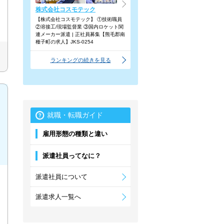
株式会社コスモテック
【株式会社コスモテック】 ①技術職員
②溶接工/現場監督業 ③国内ロケット関
連メーカー派遣 | 正社員募集【熊毛郡南
種子町の求人】JKS-0254
ランキングの続きを見る
就職・転職ガイド
雇用形態の種類と違い
派遣社員ってなに？
派遣社員について
派遣求人一覧へ