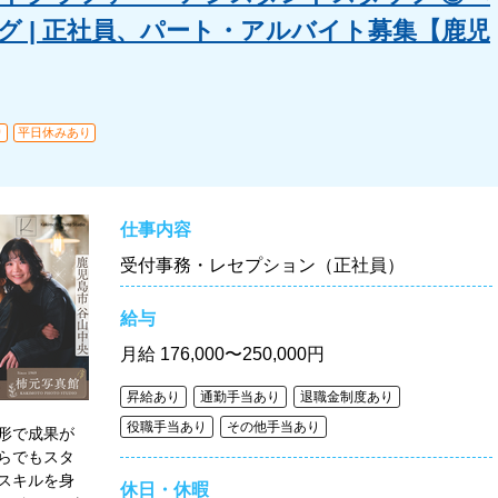
 | 正社員、パート・アルバイト募集【鹿児
り
平日休みあり
仕事内容
受付事務・レセプション（正社員）
給与
月給
176,000〜250,000円
昇給あり
通勤手当あり
退職金制度あり
役職手当あり
その他手当あり
形で成果が
らでもスタ
スキルを身
休日・休暇