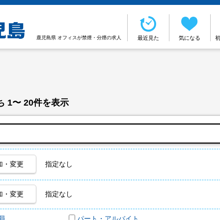
鹿児島県 オフィスが禁煙・分煙の求人
最近見た
気になる
 1〜 20件を表示
加・変更
指定なし
加・変更
指定なし
員
パート・アルバイト