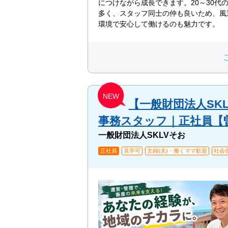
につけながら成長できます。20～30代
多く、スタッフ同士の仲も良いため、風
環境で安心して働けるのも魅力です。
NEW
【一般財団法人SK
事務スタッフ｜正社員【曽於
一般財団法人SKLVそお
正社員
見学可
主婦(夫)・働くママ歓迎
社会