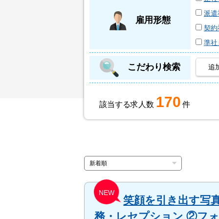
派遣
雇用形態
契約
準社
こだわり検索
追
170
該当する求人数
件
NEW
笑顔を引き出す写真
務・レセプション ②フ