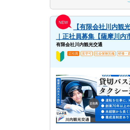
NEW
【有限会社川内観光
｜正社員募集【薩摩川内市の
有限会社川内観光交通
正社員
見学可
社会保険完備
研修・