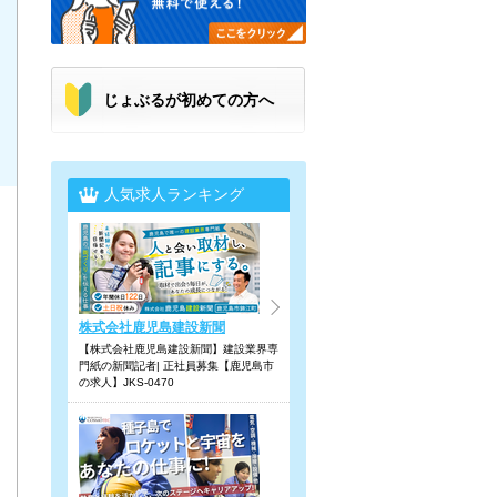
じょぶるが初めての方へ
人気求人ランキング
株式会社鹿児島建設新聞
【株式会社鹿児島建設新聞】建設業界専
門紙の新聞記者| 正社員募集【鹿児島市
の求人】JKS-0470