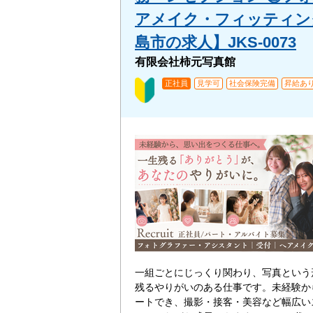
アメイク・フィッティング
島市の求人】JKS-0073
有限会社柿元写真館
正社員
見学可
社会保険完備
昇給あ
一組ごとにじっくり関わり、写真という
残るやりがいのある仕事です。未経験か
ートでき、撮影・接客・美容など幅広い