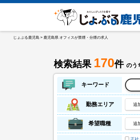
じょぶる鹿児島
> 鹿児島県 オフィスが禁煙・分煙の求人
170
検索結果
件
のうち
キーワード
勤務エリア
追
希望職種
追
正社