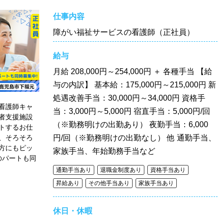
仕事内容
障がい福祉サービスの看護師（正社員）
給与
月給
208,000円～254,000円 ＋ 各種手当 【給
与の内訳】 基本給：175,000円～215,000円 新
処遇改善手当：30,000円～34,000円 資格手
看護師キャ
当：3,000円～5,000円 宿直手当：5,000円/回
者支援施設
（※勤務明けの出勤あり） 夜勤手当：6,000
トするお仕
、そろそろ
円/回（※勤務明けの出勤なし） 他 通勤手当、
方にもピッ
家族手当、年始勤務手当など
のパートも同
通勤手当あり
退職金制度あり
資格手当あり
昇給あり
その他手当あり
家族手当あり
休日・休暇