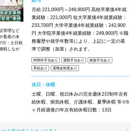
給与
月給
221,000円～249,900円 高校卒業後4年就
業経験：221,000円 短大卒業後4年就業経験：
233,700円 大学卒業後4年就業経験：242,900
設管理など
円 大学院卒業後4年就業経験：249,900円 ※職
や畜産の未
務履歴や就学年数等により、上記に一定の基
7日・土日祝
挑戦しなが
準で調整（加算）されます。
時間外手当あり
通勤手当あり
家族手当あり
昇給あり
退職金制度あり
休日・休暇
土曜、日曜、祝日休みの完全週休2日制年次有
給休暇、病気休暇、介護休暇、夏季休暇 等※6
ヶ月経過後の年次有給休暇日数：13日