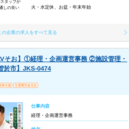
のスタッフが
火・水定休、お盆・年末年始
通しの良い
この企業の求人をすべて見る
LVそお】①経理・企画運営事務 ②施設管理・
市】JKS-0474
保険完備
交通費別途支給
仕事内容
経理・企画運営事務