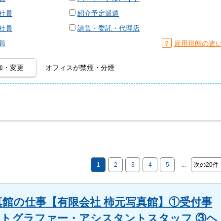
社員
紹介予定派遣
社員
請負・委託・代理店
員
？
雇用形態の違
加・変更
オフィスが禁煙・分煙
1
2
3
4
5
次の20件
…
館の仕事【有限会社 柿元写真館】①受付事
ォトグラファー・アシスタントスタッフ ③ヘ