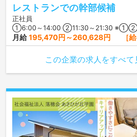
レストランでの幹部候補
は地域で安定経営を続けるマルエーグルー
回・昇給・退職金制度などの基本的な待遇
正社員
員割引や社宅のご相談など、奄美での暮
①6:00～14:00 ②11:30～21:30 ※①②の交替制 ※週40時
る体制が整っています。
月給
195,470円～260,628円 ［給与の内訳］ 基本給：178,500円～238,000円 固定残業代：16,970円～22,628円 ※時間外労働の有無に関わらず、13時間分の時
この企業の求人をすべて