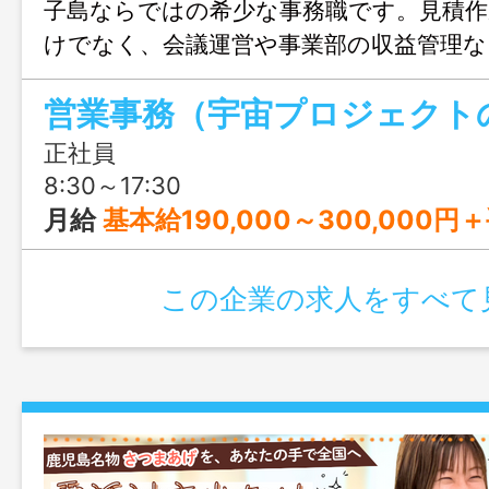
子島ならではの希少な事務職です。見積作
けでなく、会議運営や事業部の収益管理な
携われるため、事務＋企画のスキルが身
収400万円以上も可能で、残業ほぼなし
あり。宇宙産業を支えながら、種子島で腰
正社員
ける環境が魅力です。
8:30～17:30
月給
基本給190,000～300,000円＋手当 ※賃金については、経験
この企業の求人をすべて