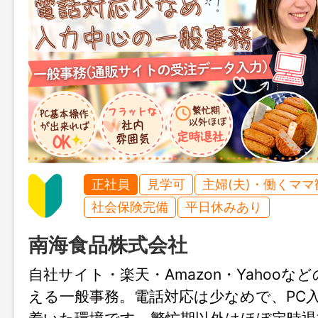
正社員
見学可
主婦(夫)・働くママ
社会保険完備
平日休みあり
南海食品株式会社
自社サイト・楽天・Amazon・Yahooな
える一般事務。電話対応は少なめで、PC