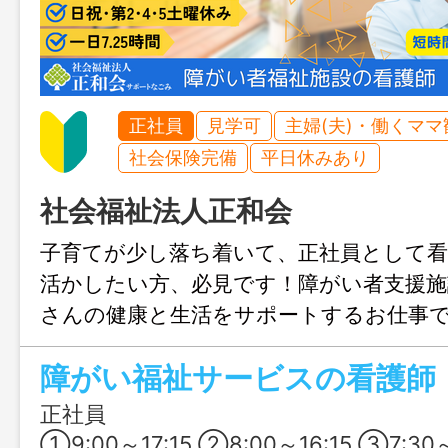
正社員
見学可
主婦(夫)・働くママ
社会保険完備
平日休みあり
社会福祉法人正和会
子育てが少し落ち着いて、正社員として
活かしたい方、必見です！障がい者支援施
さんの健康と生活をサポートするお仕事
しやすい職場なので、そろそろ扶養内か
障がい福祉サービスの看護師
いと考えている方にもピッタリですよ♪【実
日祝休みのパートも同時募集中！】
正社員
①9:00～17:15 ②8:00～16:15 ③7:30～15:45 ④20:00～翌6:00 ⑤17:00～翌9:30 ＊主に①がメイン、②③が週に2～3回程度 ＊宿直の際④、月に1～2回程度。（希望者のみ） ＊夜勤の際⑤、夜勤スタッフに欠員が出た場合などに月1回程度 ※1ヶ月単位の変形労働時間制 ※所定労働日、休日、始業終業は