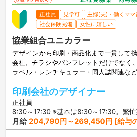
正社員
見学可
主婦(夫)・働くママ
社会保険完備
女性に嬉しい
協業組合ユニカラー
デザインから印刷・商品化まで一貫して
会社。チラシやパンフレットだけでなく
ラベル・レンチキュラー・同人誌関連な
戦でき、デザインの引き出しを広げられ
印刷会社のデザイナー
124日・土日祝休みを基本に、残業も月平
少なく、クリエイティブな仕事を長く続
正社員
す。
8:30～17:30 ※基本は8:30～17:30。繁忙期や印刷納期やイベント参加などによっては早出・残業・休日出勤
月給
204,790円～269,450円 [給与の内訳] 基本給：190,000円～250,000円 固定残業代：14,790円～19,450円 ※時間外労働の有無に関わらず、10時間分の時間