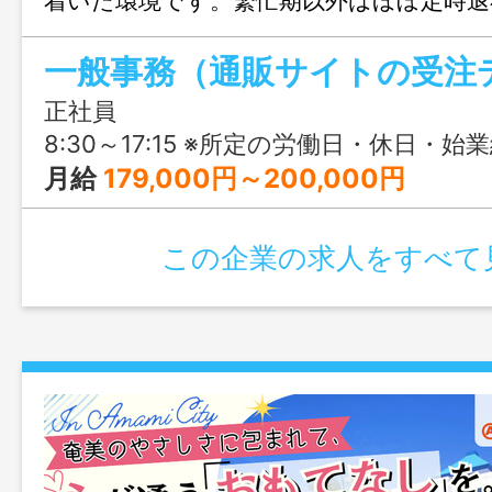
着いた環境です。繁忙期以外はほぼ定時退
やすく、プライベートとの両立も可能。
一般事務（通販サイトの受注
鹿児島名物「月揚庵」のさつま揚げを全国
いも感じられる仕事です。
正社員
8:30～17:15 ※所定の労働日・休日・始業終業時刻はシフト表により決定し、週平均の労働時
月給
179,000円～200,000円
この企業の求人をすべて