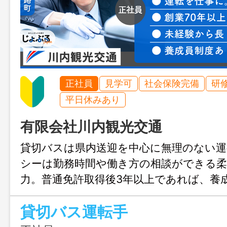
正社員
見学可
社会保険完備
研
平日休みあり
有限会社川内観光交通
貸切バスは県内送迎を中心に無理のない運
シーは勤務時間や働き方の相談ができる柔
力。普通免許取得後3年以上であれば、養
て二種免許や大型二種免許の取得を目指せ
貸切バス運転手
から地域に貢献できる仕事に挑戦できま