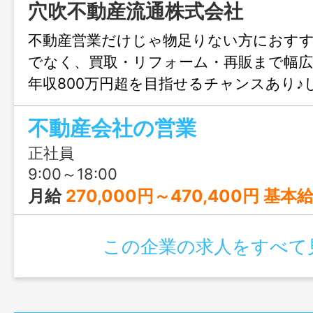
穴吹不動産流通株式会社
不動産営業だけじゃ物足りない方におす
でなく、買取・リフォーム・再販まで幅
年収800万円超を目指せるチャンスあり♪
休2日＆20時PC自動シャットダウンでプ
不動産会社の営業
切にできる環境です！
正社員
9:00～18:00
月給
270,000円～470,400円 基本給：230,000円～392,000円 固定残業手当代：45,000円～78,400円 ※時間外労働の有無に関わらず、25時間分の時間外手当として支給。25時間を超える時間外労働分についての割増賃金は追加で支給。 ［モデル年収例］ 年収6
この企業の求人をすべて