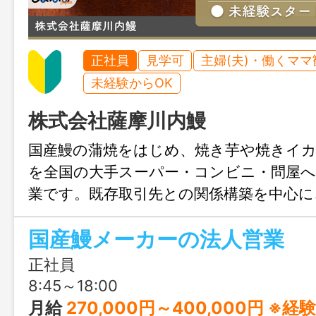
正社員
見学可
主婦(夫)・働くママ
未経験からOK
株式会社薩摩川内鰻
国産鰻の蒲焼をはじめ、焼き芋や焼きイ
を全国の大手スーパー・コンビニ・問屋へ
業です。既存取引先との関係構築を中心に
拓や通販事業、商品企画にも携われます。
国産鰻メーカーの法人営業
で、OJT研修あり。週休2日、転勤なし、
負担など、働きやすさと移住支援も整っ
正社員
8:45～18:00
月給
270,000円～400,000円 ※経験・スキルなど