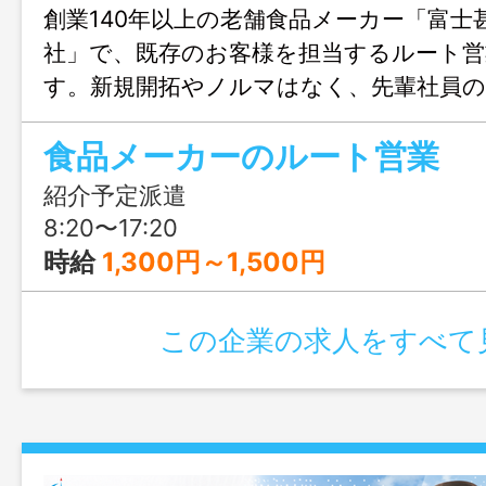
創業140年以上の老舗食品メーカー「富士
社」で、既存のお客様を担当するルート営
す。新規開拓やノルマはなく、先輩社員
トできるので安心。紹介予定派遣のため
食品メーカーのルート営業
えで正社員を目指せます。正社員登用後は年
日、賞与年2回（前年度実績4.0ヶ月分）
紹介予定派遣
働ける環境です。
8:20〜17:20
時給
1,300円～1,500円
この企業の求人をすべて