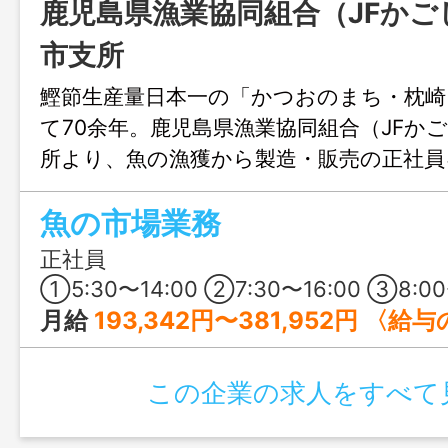
鹿児島県漁業協同組合（JFかご
市支所
鰹節生産量日本一の「かつおのまち・枕崎
て70余年。鹿児島県漁業協同組合（JFか
所より、魚の漁獲から製造・販売の正社員
お魚が好き！漁師の仕事に興味がある！枕
魚の市場業務
盛り上げたい！そんな方に、まずは見学
でしょうか♪ 漁港の熱い職員さんたちの
正社員
見です！
①5:30〜14:00 ②7:30〜16:00 ③8:00〜17:00 または7:00〜15:30の時間の間の7時間程度 ※1年単位の変形
月給
193,342円〜381,952円 〈給与の内訳〉 基本給：174,000円〜350,000円 社会保険手当：9,222円〜10,282円 給食手当：10,120円〜21,670円 ※社会保険手当は、雇用保険・健康保険の本人負担分を補うものにな
この企業の求人をすべて