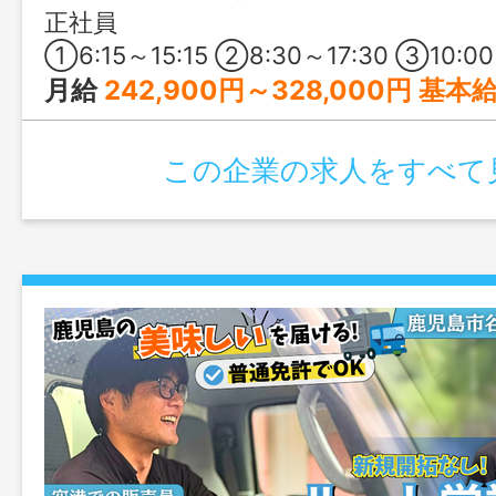
アアップしませんか？
正社員
①6:15～15:15 ②8:30～17:30 ③10:00～19:00 ④宿直／8:30～翌9:30 ⑤断続勤務／6:15～9:30、15:45～21:00の
月給
242,900円～328,000円 基本給：164,900円～250,000円 処遇改善手当：6
この企業の求人をすべて