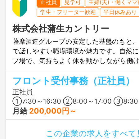
正社員
見学可
主婦(夫)・働くママ
学生・フリーター歓迎
平日休みあり
株式会社蒲生カントリー
薩摩酒造グループの安定した基盤のもと
で話しやすい職場環境が魅力です。自然
フ場で、気持ちよく体を動かしながら働
が単調になりにくく、やりがいを感じや
フロント受付事務（正社員）
接客が好きな方や、人と関わるのが好き
です！
正社員
①7:30～16:30 ②8:00～17:00 ③8:30～17:
月給
200,000円～
この企業の求人をすべて