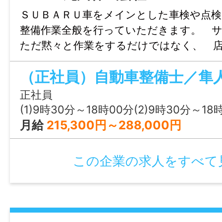
ＳＵＢＡＲＵ車をメインとした車検や点
諸手当
整備作業全般を行っていただきます。 
昇給あり(年1回（業務実績による）)
ただ黙々と作業をするだけではなく、 
時間外手当あり
フと連携を取りながら仕事を進めていた
その他手当あり(職務手当：40,000円～60,0
（正社員）自動車整備士／隼
への整備内容や修理箇所の説明なども行
す。 教育研修制度が充実しているので
正社員
加入保険等
車をあまり整備した経験が無い方でも 
(1)9時30分～18時00分(2)9時30分～18
社会保険完備（雇用・健康・労災・厚生）
る環境を整えています。 【将来的な業
月給
215,300円～288,000円
範囲】当社の定める業務全般
マイカー通勤
この企業の求人をすべて
可
時間外
月平均：10時間程度