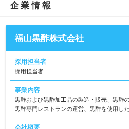
企 業 情 報
実際に未経験からスタートしたスタッフも
が丁寧にサポートしてくれますよ！
────────────────
福山黒酢株式会社
＼鹿児島の伝統を未来へつなぐ仕事！／
黒酢醸造職人（製造）を募集！
普通自動車運転免許（AT限定可）必須
採用担当者
────────────────
採用担当者
【 おすすめPOINT3選 】
事業内容
[1] 伝統製法を守る “職人” として働ける！
黒酢および黒酢加工品の製造・販売、黒酢
大量生産ではなく、人の手で品質を守る仕
黒酢専門レストランの運営、黒酢を使用し
の奥深さや、職人としてのやりがいを感じ
会社概要