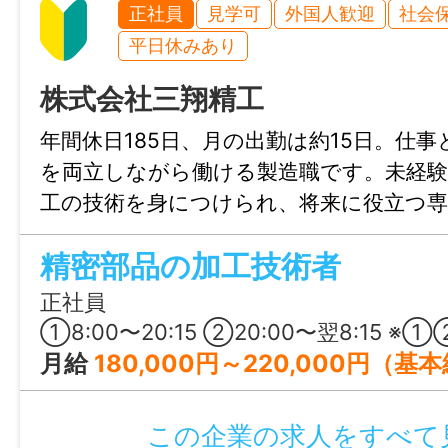
＊ 自然の中で働くことが好きな方
正社員
見学可
外国人歓迎
社会
平日休みあり
＿＿＿＿＿＿＿＿＿＿＿＿＿＿
株式会社三翔精工
JKSS-001
年間休日185日、月の出勤は約15日。仕
仕事内容変更の可能性：あり
を両立しながら働ける製造職です。未経験
変更予定の仕事内容：事業所の定める業務
工の技術を身につけられ、将来に役立つ
可能。転勤なしで霧島市に腰を据えて働け
就業場所
精密部品の加工技術者
当や退職金制度など福利厚生も充実してい
〒899-4501 鹿児島県霧島市福山町福山296
正社員
場〉
①8:00〜20:15 ②20:00〜翌8:15 ※①②のシフト勤務（三勤三休） ※もしくは①のみのシフト勤務 ※週平均40
勤務地変更の可能性：なし
月給
180,000円～220,000円（基
給与
この企業の求人をすべて
月給 210,000円～320,000円