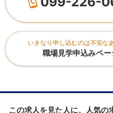
099-226-0
https://www.kakuida.com/
黒酢は “生きている発酵食品”。
季節や気温によって状態が変わるため、毎
所在地
認しながら丁寧に向き合うことが大切です
鹿児島県霧島市福山町福山2888番地
いきなり申し込むのは不安な
“生きている発酵” を相手にする面白さが、
職場見学申込みペー
はの魅力ですよ！
【 具体的には 】
● 黒酢や黒酢加工品の製造
● 発酵・熟成中の壺の点検や管理
● 商品へのラベル貼り・梱包・出荷作業
● 草刈りなど壺畑の環境整備
この求人を見た人に、人気の
● ジャム・ドレッシング・フルーツ黒酢な