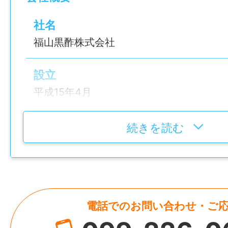
[2] 未経験からでも安心してスタートできる
「製品管理課」「生産管理課」「商品事業
社名
験しながら、黒酢づくりの基礎から丁寧に
福山黒酢株式会社
[3] 転勤なし！霧島で腰を据えて働ける！
設立
再雇用制度は70歳まで。地元・鹿児島で長
平成15年4月
たい方にもピッタリです！
代表者
続きを読む
【 どんなお仕事？】
代表取締役 津曲 晋作
伝統製法にこだわる「桷志田」の黒酢づく
事です。
資本金
機械による大量生産ではなく、人の手を大
10,000,000円
行っており、黒酢の仕込みから品質管理、
電話でのお問い合わせ・ご
荷作業まで幅広く担当します。
HP