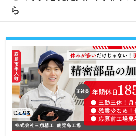
造 など
ら
【 入社後の流れ 】
いきなり一人で任されることはなく、先輩
にサポート。
未経験からでも、“本物の黒酢” を守り続け
門技術を身につけられる環境です！
【 こんな方におすすめ 】
＊ 食や発酵に興味がある方
＊ ものづくりが好きな方
＊ コツコツ丁寧な作業が得意な方
＊ 鹿児島の伝統産業に関わりたい方
＊ 長く安定して働きたい方