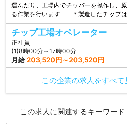
・介護休業取得実績なし
運んだり、工場内でチッパーを操作し、
る作業を行います ＊製造したチップは
・看護休暇取得実績なし
質バイオマス発電所の燃料として販売さ
・定期健康診断
チップ工場オペレーター
の循環、化石燃料使用量削減に貢献できる
・社販割引
す。 ・その他付随する業務あり 重
・永年勤続表彰等あり
正社員
理、重機での大径木処理等 ≪トライア
(1)8時00分～17時00分
（トライアル雇用対象者の選考について 
月給
203,520円～203,520円
【選考に関して】
する。）≫
①書類選考 ②筆記試験 ③面接2回
この企業の求人をすべて
情報公開日
2026/05/25 00:00
この求人に関連するキーワード