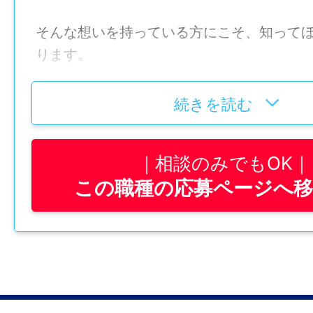
そんな想いを持っている方にこそ、知って
ります。
黒酢づくりは、ただの “製造作業” ではあり
続きを読む
気温や湿度、発酵の状態を見ながら、毎日
る壺と向き合う仕事。だからこそ、機械任せ
相談のみでもOK
の手” と “経験” が品質を支えています。
この職種の応募ページへ
「未経験だけど、自分にもできるかな…？」
そんな不安がある方でも大丈夫。
福山黒酢株式会社では、部署ごとの研修制
り、基礎から段階的に学べる環境がありま