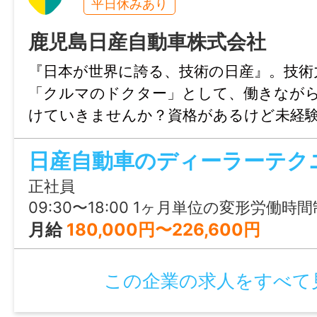
平日休みあり
鹿児島日産自動車株式会社
経験
未経験可
『日本が世界に誇る、技術の日産』。技術
「クルマのドクター」として、働きなが
年齢制限
けていきませんか？資格があるけど未経
〜64歳(定年制度を上限とするため)
からのU・Iターンなども歓迎します♪
学歴
正社員
不問
09:30〜18:00 1ヶ月単位の変形労働時間制。 所定の労働日・休日・始業終業時刻は勤務表により決定し、週平均の
月給
180,000円〜226,600円
免許・資格
必須：普通自動車運転免許（AT限定可）
この企業の求人をすべて
就業時間