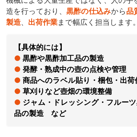
機械による大量生産ではなく、人の手
造を行っており、
黒酢の仕込み
から
品
製造
、
出荷作業
まで幅広く担当します
【具体的には】
●
黒酢や黒酢加工品の製造
●
発酵・熟成中の壺の点検や管理
●
商品へのラベル貼り・梱包・出荷
●
草刈りなど壺畑の環境整備
●
ジャム・ドレッシング・フルーツ
品の製造 など