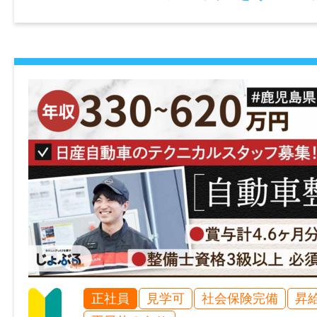
[給与の内訳]
基本給：170,000円～260,000円
職務手当：40,000円～60,000円
※給与は経験・能力を考慮して決定します。
賞与
年2回（業務実績による）
年間休日
100日
雇用形態
正社員
見学可
社会保険完備
昇
正社員