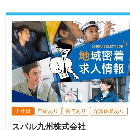
8:30～17:30
休憩時間
90分
就業日
勤務表による（月平均労働日数：22.0日）
休日・休暇
日曜・他、祝日（勤務表による）
盆休み、年末年始休暇、慶弔休暇、産前産
正社員
昇給あり
賞与あり
介護休業あり
暇、介護休暇
※6ヶ月経過後の年次有給休暇日数：10日
スバル九州株式会社