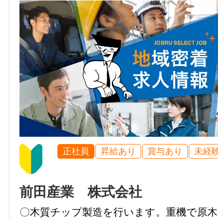
特記事項
・受動喫煙防止対策：屋内禁煙
・試用期間：3ヶ月
・試用期間中の労働条件：同条件
・雇用期間の定め：なし
・定年制：あり（65歳）
・再雇用制度：あり（70歳まで）
・固定残業代制：なし
・マイカー通勤可：敷地内無料駐車場あり
正社員
昇給あり
賞与あり
未経
・転勤なし
・制服あり（会社半額負担）
前田産業 株式会社
・給与の締め日：月末、支払日：翌月15日
・育児休業取得実績あり
〇木質チップ製造を行います。重機で原