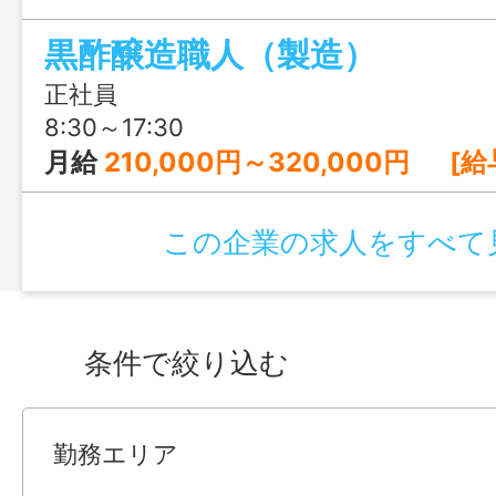
れます。転勤なし・霧島勤務で、鹿児島の
黒酢醸造職人（製造）
るやりがいも感じられる環境です。
正社員
8:30～17:30
月給
210,000円～320,000円 [給与の内訳] 基本給：170,000円～260,000円 職務手当：40,000円～6
この企業の求人をすべて
条件で絞り込む
勤務エリア