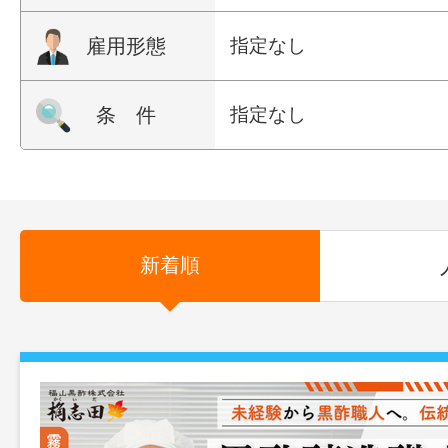
雇用形態
指定なし
条 件
指定なし
新着順