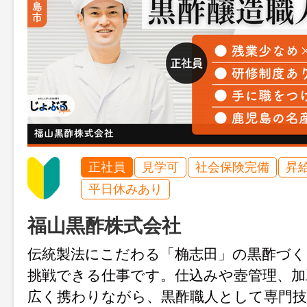
正社員
見学可
社会保険完備
昇
平日休みあり
福山黒酢株式会社
伝統製法にこだわる「桷志田」の黒酢づく
挑戦できる仕事です。仕込みや壺管理、加
広く携わりながら、黒酢職人として専門