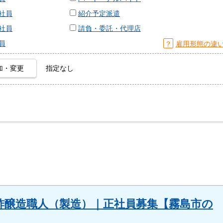
社員
紹介予定派遣
社員
請負・委託・代理店
員
？
雇用形態の違
加・変更
指定なし
酢醸造職人（製造）｜正社員募集【霧島市の