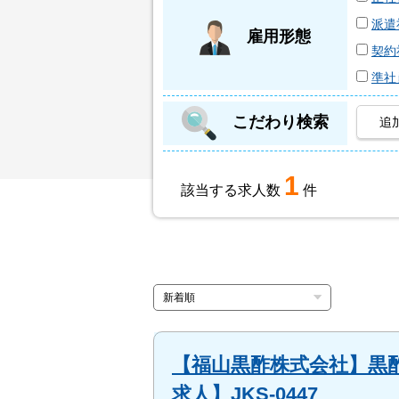
派遣
雇用形態
契約
準社
こだわり検索
追
1
該当する求人数
件
【福山黒酢株式会社】黒
求人】JKS-0447