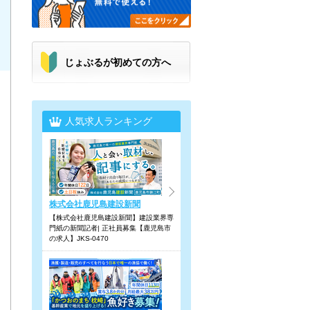
じょぶるが初めての方へ
人気求人ランキング
株式会社鹿児島建設新聞
【株式会社鹿児島建設新聞】建設業界専
門紙の新聞記者| 正社員募集【鹿児島市
の求人】JKS-0470