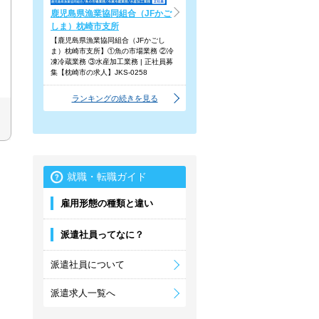
鹿児島県漁業協同組合（JFかご
しま）枕崎市支所
【鹿児島県漁業協同組合（JFかごし
ま）枕崎市支所】①魚の市場業務 ②冷
凍冷蔵業務 ③水産加工業務 | 正社員募
集【枕崎市の求人】JKS-0258
ランキングの続きを見る
就職・転職ガイド
雇用形態の種類と違い
派遣社員ってなに？
派遣社員について
派遣求人一覧へ