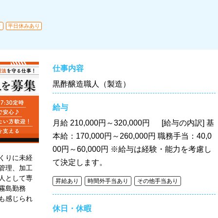
り
平日休みあり
仕事内容
黒酢醸造職人（製造）
給与
月給
210,000円～320,000円 [給与の内訳] 基
本給：170,000円～260,000円 職務手当：40,0
00円～60,000円 ※給与は経験・能力を考慮し
くりに未経
て決定します。
管理、加工
人として専
昇給あり
時間外手当あり
その他手当あり
霧島勤務
も感じられ
休日・休暇