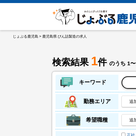
じょぶる鹿児島
> 鹿児島県 びん詰製造の求人
1
検索結果
件
のうち 1〜
キーワード
勤務エリア
追
希望職種
追
正社