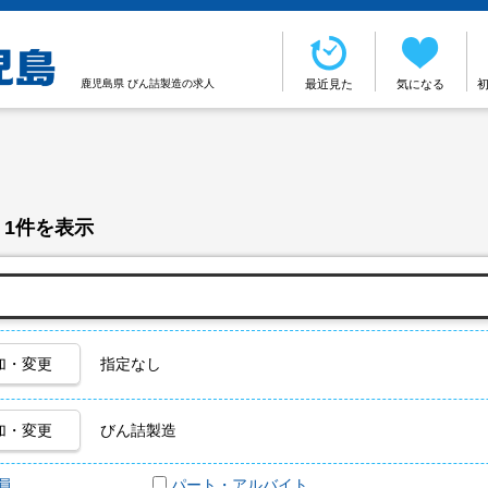
鹿児島県 びん詰製造の求人
最近見た
気になる
 1件を表示
加・変更
指定なし
加・変更
びん詰製造
員
パート・アルバイト