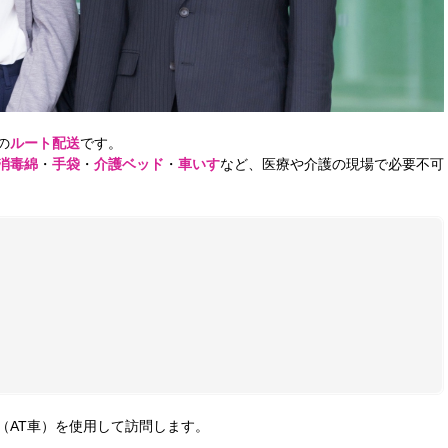
の
ルート配送
です。
消毒綿
・
手袋
・
介護ベッド
・
車いす
など、医療や介護の現場で必要不可
（AT車）を使用して訪問します。