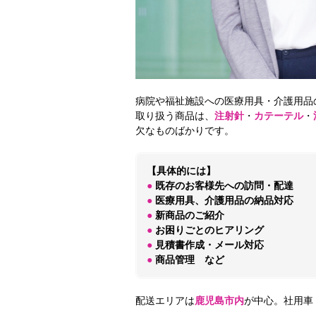
病院や福祉施設への医療用具・介護用品
取り扱う商品は、
注射針
・
カテーテル
・
欠なものばかりです。
【具体的には】
●
既存のお客様先への訪問・配達
●
医療用具、介護用品の納品対応
●
新商品のご紹介
●
お困りごとのヒアリング
●
見積書作成・メール対応
●
商品管理 など
配送エリアは
鹿児島市内
が中心。社用車