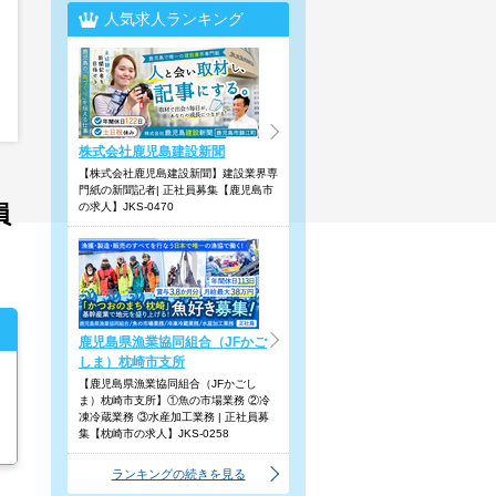
人気求人ランキング
株式会社鹿児島建設新聞
【株式会社鹿児島建設新聞】建設業界専
門紙の新聞記者| 正社員募集【鹿児島市
員
の求人】JKS-0470
鹿児島県漁業協同組合（JFかご
しま）枕崎市支所
【鹿児島県漁業協同組合（JFかごし
ま）枕崎市支所】①魚の市場業務 ②冷
凍冷蔵業務 ③水産加工業務 | 正社員募
集【枕崎市の求人】JKS-0258
ランキングの続きを見る