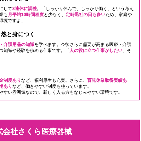
にして
3連休に調整
。「しっかり休んで、しっかり働く」という考え
業も
月平均10時間程度
と少なく、
定時退社の日も多い
ため、家庭や
環境ですよ。
自然と身につく
・介護用品の知識
を学べます。今後さらに需要が高まる医療・介護
つ知識や経験を積める仕事です。「
人の役に立つ仕事がしたい
」そ
金制度あり
など、福利厚生も充実。さらに、
育児休業取得実績あ
場あり
など、働きやすい制度も整っています。
やすい雰囲気なので、新しく入る方もなじみやすい環境です。
式会社さくら医療器械