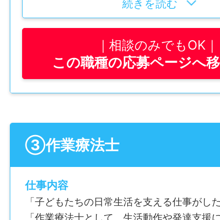
て、機能訓練や活動支援を行っています。
指導、送迎などを担当します。
続きを読む
遊びや学習、日々の活動を通じて、子ども
一人ひとりの発達段階や特性に合わせて、
「できること」を増やしていけるようサポ
サポートしていくお仕事です。
相談のみでもOK
この職種の応募ページへ
────────────────
【具体的には】
＼子どもたちの成長を身体面からサポート
・機能訓練
理学療法士（正社員）を大募集！
・ことばやコミュニケーション面の支援
理学療法士・普通自動車運転免許必須
・学習指導
────────────────
・活動の見守り、サポート
③作業療法士
・児童の送迎
【 おすすめPOINT3選 】
・社用車使用／AT車
[1] 月給24万円～31万円！資格を活かせる
仕事内容
[2] 時間外勤務なしでメリハリ◎
【こんな方におすすめ】
「子どもたちの日常生活を支える仕事がし
[3] 放課後等デイサービスで子どもに寄り
・言語聴覚士の資格を活かしたい方
「作業療法士として、生活動作や発達支援