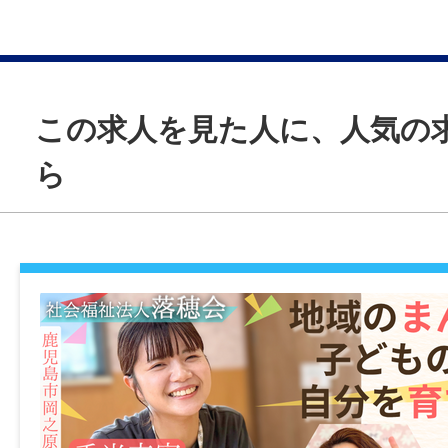
年齢制限
〜64歳(定年制度を上限とするため)
休日・休暇
給与
日曜、その他（勤務表による）
月給 240,000円～310,000円
学歴
この求人を見た人に、人気の
※6ヶ月経過後の年次有給休暇日数：10日
【給与の内訳】
不問
基本給：220,000円～260,000円
ら
諸手当
処遇改善手当：10,000円～30,000円
免許・資格
固定残業代：10,000円～20,000円
昇給あり(前年度実績なし)
必須：理学療法士、普通自動車運転免許（A
通勤手当あり(500円/日)
れば尚可：小学校教諭免許、その他の福祉
賞与
退職金制度あり(勤続年数5年以上)
その他手当あり(処遇改善手当：10,000円～30
あり（前年度実績なし）
就業時間
①10:00～19:00
加入保険等
年間休日
②9:00～18:00
社会保険完備（雇用・健康・労災・厚生）
108日
①②のシフト制