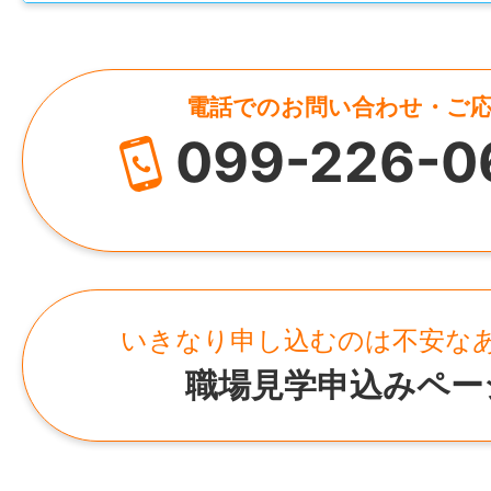
資本金
固定残業代：10,000円～20,000円
免許・資格
・鹿児島市内で正社員として働きたい方
50万円
必須：言語聴覚士、普通自動車運転免許（A
賞与
れば尚可：小学校教諭免許、その他の福祉
＿＿＿＿＿＿＿＿＿＿＿＿＿＿
電話でのお問い合わせ・ご
HP
あり（前年度実績なし）
JKSS-001
099-226-0
https://primera2024.com/
就業時間
仕事内容変更の可能性：なし
年間休日
①10:00～19:00
所在地
108日
就業場所
②9:00～18:00
鹿児島県鹿児島市玉里団地2丁目50-8
①②のシフト制
〒892-0811 鹿児島県鹿児島市玉里団地2丁
雇用形態
後等デイサービスプリメーラ」
正社員
いきなり申し込むのは不安な
休憩時間
最寄り駅：市バス 坂元台小学校前バス停か
職場見学申込みペー
60分
勤務地変更の可能性：なし
経験
あれば尚可：教員・保育関係の経験
就業日
最寄り駅
勤務表による（月平均労働時間日数：21.4
市バス 坂元台小学校前バス停から徒歩2分