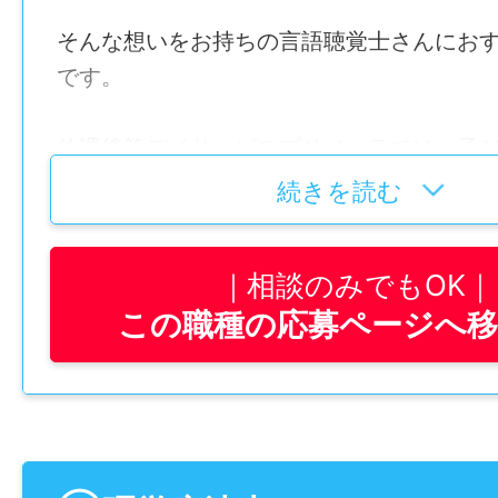
そんな想いをお持ちの言語聴覚士さんにお
です。
放課後等デイサービスプリメーラでは、子
とりの発達や特性に合わせて、機能訓練や
続きを読む
の活動サポートを行っています。
相談のみでもOK
言語聴覚士として、ことばの発達やコミュ
この職種の応募ページへ
に不安を抱える子どもたちに寄り添いなが
い」「話したい」「関わりたい」という気
けるお仕事です。
────────────────