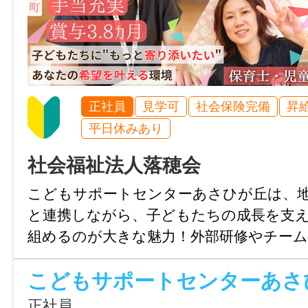
マイカー通勤
雇用形態
休憩時間
可
正社員
60分
時間外
経験
就業日
正社員
見学可
社会保険完備
昇
なし
あれば尚可：教員・保育関係の経験
勤務表による（月平均労働時間日数：21.4
平日休みあり
特記事項
年齢制限
社会福祉法人落穂会
休日・休暇
・受動喫煙防止対策：屋内禁煙
〜64歳(定年制度を上限とするため)
こどもサポートセンターあさひが丘は、
日曜、その他（勤務表による）
・試用期間：3カ月
と連携しながら、子どもたちの成長を支
※6ヶ月経過後の年次有給休暇日数：10日
学歴
・試用期間中の労働条件：同条件
組めるのが大きな魅力！外部研修やチー
・雇用期間の定め：なし
不問
経験からでも安心して学べます。残業少な
諸手当
・定年制：あり（一律65歳）
りで、プライベートも充実！“療育のプロ
昇給あり(前年度実績なし)
・再雇用制度：あり（上限80歳まで）
免許・資格
です。
正社員
通勤手当あり(500円/日)