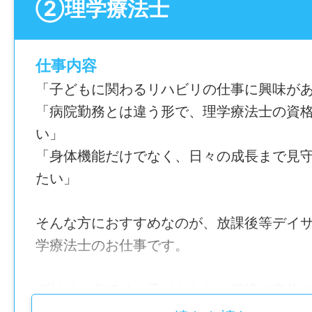
＼子どもたちの“できた！”を支える仕事／
②理学療法士
言語聴覚士（正社員）を大募集！
言語聴覚士・普通自動車運転免許必須
仕事内容
────────────────
「子どもに関わるリハビリの仕事に興味が
「病院勤務とは違う形で、理学療法士の資
【 おすすめPOINT3選 】
い」
[1] 月給24万円～31万円で安定収入！
「身体機能だけでなく、日々の成長まで見
[2] 残業なし！日曜休みで働きやすい！
たい」
[3] 子どもたちの成長を近くで感じられる！
そんな方におすすめなのが、放課後等デイ
＿＿＿＿＿
学療法士のお仕事です。
お仕事内容
￣￣￣￣￣
プリメーラでは、子どもたちの発達や身体
放課後等デイサービスで、子どもたちへの