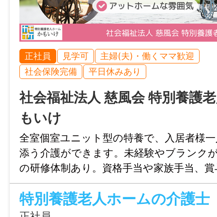
・受動喫煙防止対策：屋内禁煙
2026/05/12 00:00
休日・休暇
・試用期間：3カ月
日曜、その他（勤務表による）
・試用期間中の労働条件：同条件
※6ヶ月経過後の年次有給休暇日数：10日
・雇用期間の定め：なし
正社員
見学可
主婦(夫)・働くママ歓迎
・定年制：あり（一律65歳）
社会保険完備
平日休みあり
諸手当
・再雇用制度：あり（上限80歳まで）
昇給あり(前年度実績なし)
社会福祉法人 慈風会 特別養護老
・固定残業代制：あり
通勤手当あり(500円/日)
【固定残業代の内訳】
もいけ
退職金制度あり(勤続年数5年以上)
①基本給：220,000円〜260,000円
その他手当あり(処遇改善手当：10,000円～30
全室個室ユニット型の特養で、入居者様一
②時間外手当（時間外労働の有無にかかわ
添う介護ができます。未経験やブランク
として10,000円～20,000円を支給）
加入保険等
の研修体制あり。資格手当や家族手当、賞
③5～8時間を超える時間外労働分は追加で
も充実し、安心して長く働ける環境です。
社会保険完備（雇用・健康・労災・厚生）
・マイカー通勤可：無料駐車場あり
特別養護老人ホームの介護士
・給与の締日：月末固定、支払日：翌月末
マイカー通勤
正社員