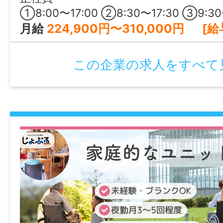
・固定残業代制：あり
必須：作業療法士、普通自動車運転免許（A
①8:00〜17:00 ②8:30〜17:30 ③9:30〜18:30 ※①～③
退職金制度あり(勤続年数5年以上)
【固定残業代の内訳】
れば尚可：小学校教諭免許、その他の福祉
月給
224,900円〜310,000円 [給与の内訳] 基本給：164,900円～250,
その他手当あり(処遇改善手当：10,000円～30
①基本給：220,000円〜260,000円
②時間外手当（時間外労働の有無にかかわ
就業時間
加入保険等
この企業の求人をすべて
として10,000円～20,000円を支給）
①10:00～19:00
社会保険完備（雇用・健康・労災・厚生）
③5～8時間を超える時間外労働分は追加で
②9:00～18:00
・マイカー通勤可：無料駐車場あり
①②のシフト制
マイカー通勤
・給与の締日：月末固定、支払日：翌月末
可
・育児休業取得実績なし
休憩時間
・介護休業取得実績なし
60分
時間外
・看護休暇取得実績なし
なし
・勤務延長あり：上限年齢上限80歳まで
就業日
勤務表による（月平均労働時間日数：21.4
特記事項
情報公開日