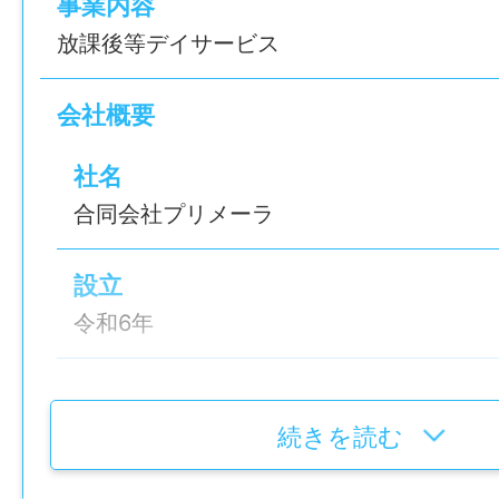
就業場所
事業内容
108日
〒892-0811 鹿児島県鹿児島市玉里団地2丁
放課後等デイサービス
【具体的には】
後等デイサービスプリメーラ」
雇用形態
・機能訓練
最寄り駅：市バス 坂元台小学校前バス停か
会社概要
正社員
・日常生活動作のサポート
勤務地変更の可能性：なし
・活動を通じた発達支援
社名
経験
・学習指導
合同会社プリメーラ
最寄り駅
あれば尚可：教員・保育関係の経験
・児童の送迎
市バス 坂元台小学校前バス停から徒歩2分
・社用車使用／AT車
設立
年齢制限
令和6年
給与
〜64歳(定年制度を上限とするため)
【こんな方におすすめ】
月給 240,000円～310,000円
・作業療法士の資格を活かしたい方
代表者
【給与の内訳】
学歴
・子どもと関わる仕事がしたい方
代表社員：大徳 真也
基本給：220,000円～260,000円
続きを読む
不問
・療育や発達支援に興味がある方
処遇改善手当：10,000円～30,000円
・一人ひとりに合わせた支援をしたい方