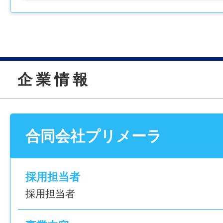
・児童の送迎
最寄り駅
────────────────
・社用車使用／AT車
市バス 坂元台小学校前バス停から徒歩2分
【 おすすめPOINT3選 】
【こんな方におすすめ】
給与
[1] 月給24万円～31万円で安定勤務！
・理学療法士の資格を活かしたい方
月給 240,000円～310,000円
企 業 情 報
[2] 残業なし・日曜休みで働きやすい！
・小児分野や療育に関心がある方
【給与の内訳】
[3] 子ども一人ひとりに寄り添った支援が
・子どもの成長を近くで支えたい方
基本給：220,000円～260,000円
・残業なしの職場で働きたい方
処遇改善手当：10,000円～30,000円
＿＿＿＿＿
・安定した正社員勤務を希望する方
固定残業代：10,000円～20,000円
合同会社プリメーラ
お仕事内容
￣￣￣￣￣
＿＿＿＿＿＿＿＿＿＿＿＿＿＿
賞与
放課後等デイサービスで、子どもたちへの
JKSS-001
採用担当者
あり（前年度実績なし）
指導、生活動作のサポートを行います。
仕事内容変更の可能性：なし
採用担当者
遊びや活動を通して、子どもたちが日常生
年間休日
ことを増やせるよう支援していきます。