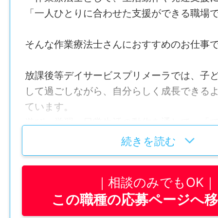
・子どもと関わる仕事がしたい方
「一人ひとりに合わせた支援ができる職場
＿＿＿＿＿
・療育や放課後等デイサービスに興味があ
お仕事内容
・残業の少ない職場で働きたい方
そんな作業療法士さんにおすすめのお仕事
￣￣￣￣￣
・鹿児島市内で正社員として長く働きたい
放課後等デイサービスに通う子どもたちへ
＿＿＿＿＿＿＿＿＿＿＿＿＿＿
放課後等デイサービスプリメーラでは、子
常活動のサポートを行います。
JKSS-001
して過ごしながら、自分らしく成長できる
一人ひとりの身体の使い方や発達段階を見
仕事内容変更の可能性：なし
ています。
ない支援を行っていきます。
遊び・学習・日常生活の動作を通して、「
就業場所
う経験を増やしていける仕事です。
【具体的には】
続きを読む
〒892-0811 鹿児島県鹿児島市玉里団地2丁
・機能訓練
後等デイサービスプリメーラ」
────────────────
・身体機能や運動面のサポート
最寄り駅：市バス 坂元台小学校前バス停か
相談のみでもOK
＼子どもたちの“生活する力”を育てる仕事／
・学習指導
勤務地変更の可能性：なし
この職種の応募ページへ
作業療法士（正社員）を大募集！
・日々の活動の見守り
作業療法士・普通自動車運転免許必須