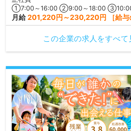
・育児休業取得実績なし
①7:00～16:00 ②9:00～18:00 ③10:00～19:00 ④17:00～翌9:00 ※基本①～③のシフ
可
・介護休業取得実績なし
月給
201,220円～230,220円 ［給与の内訳］ 基本給：164,220円～193,220円 処遇改善手
・看護休暇取得実績なし
時間外
・勤務延長あり：上限年齢上限80歳まで
なし
この企業の求人をすべて
情報公開日
特記事項
2026/05/12 00:00
・受動喫煙防止対策：屋内禁煙
・試用期間：3カ月
・試用期間中の労働条件：同条件
・雇用期間の定め：なし
・定年制：あり（一律65歳）
・再雇用制度：あり（上限80歳まで）
・固定残業代制：あり