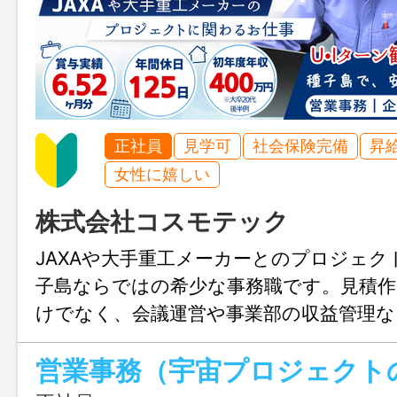
正社員
見学可
社会保険完備
昇
女性に嬉しい
株式会社コスモテック
JAXAや大手重工メーカーとのプロジェク
子島ならではの希少な事務職です。見積作
けでなく、会議運営や事業部の収益管理な
携われるため、事務＋企画のスキルが身
収400万円以上も可能で、残業ほぼなし
あり。宇宙産業を支えながら、種子島で腰