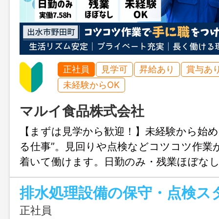
正社員
見学可
昇給あり
賞与あ
未経験からOK
マルイ食品株式会社
【まずは見学から歓迎！】未経験から始め
る仕事”。見回りや点検などコツコツ作業
着いて働けます。日勤のみ・残業ほぼな
けられる環境も魅力。専門スキルも身に
排水処理設備の保守・点検ス
来を目指せます。
正社員