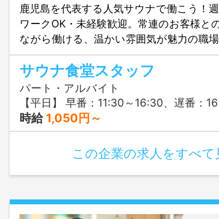
鹿児島を代表する人気サウナで働こう！週
ワークOK・未経験歓迎。常連のお客様と
ながら働ける、温かい雰囲気が魅力の職
堂は子育てが落ち着いた主婦（夫）さん
サウナ食堂スタッフ
フは学生さんやWワーク希望の方にもお
パート・アルバイト
【平日】 早番：11:30～16:30、遅番：16:30～21:30 【週末】 早番：08:30～16:00、遅番：16:00～23:00 ※時間相談可 例）お子さんが学校の間に働きたい：11:30～15:30（4h） Wワークで夕方から
時給
1,050円～
この企業の求人をすべて