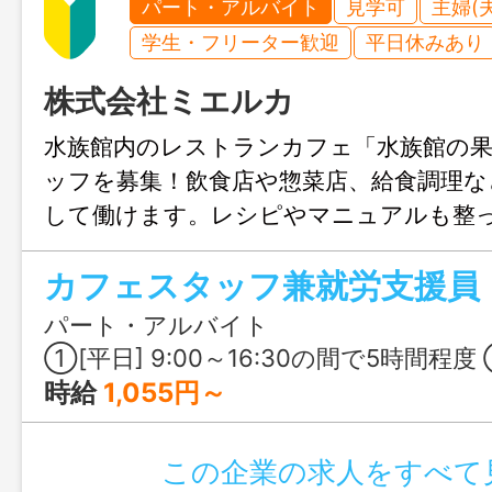
パート・アルバイト
見学可
主婦(
学生・フリーター歓迎
平日休みあり
株式会社ミエルカ
水族館内のレストランカフェ「水族館の
ッフを募集！飲食店や惣菜店、給食調理な
して働けます。レシピやマニュアルも整
ブランクのある方も安心。利用者さんと
カフェスタッフ兼就労支援員
する就労支援の職場で、料理を通して人
がいも感じられるお仕事です。
パート・アルバイト
①[平日] 9:00～16:30の間で5時間程度 ②[土日祝] 9:00
時給
1,055円～
この企業の求人をすべて