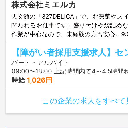
株式会社ミエルカ
天文館の「327DELICA」で、お惣菜や
関われるお仕事です。盛り付けや袋詰め
作業が中心なので、未経験の方も安心。9:00
で4時間から勤務OKで、自分のペースを
しずつ仕事に慣れていけます。就労支援
です。
パート・アルバイト
09:00〜18:00 上記時間内で4～4.5時間
時給
1,026円
この企業の求人をすべて