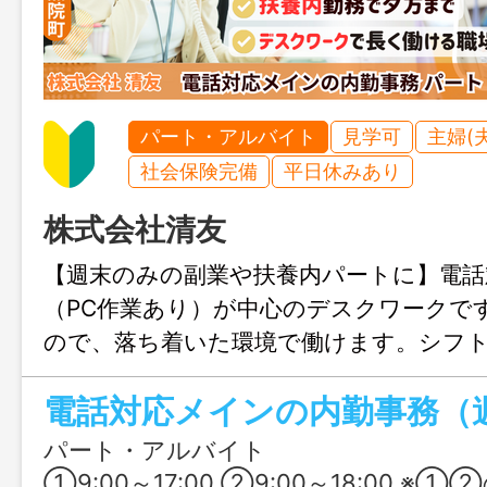
パート・アルバイト
見学可
主婦(
社会保険完備
平日休みあり
株式会社清友
【週末のみの副業や扶養内パートに】電話
（PC作業あり）が中心のデスクワークで
ので、落ち着いた環境で働けます。シフ
すいので、子育て中やＷワークの方にも
電話対応メインの内勤事務（
よ！
パート・アルバイト
①9:00～17:00 ②9:00～18:00 ※①②のシフト制 ※就業時間について相