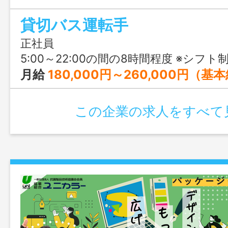
て二種免許や大型二種免許の取得を目指せ
貸切バス運転手
から地域に貢献できる仕事に挑戦できま
正社員
5:00～22:00の間の8時間程度 ※シフト制（予約状況により時間帯の変動あり） 
月給
180,000円～260,000円（基
この企業の求人をすべて