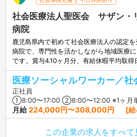
社会医療法人聖医会 サザン・
病院
鹿児島県内で初めて社会医療法人の認定を
病院で、専門性を活かしながら地域医療に
です。賞与4.10ヶ月分、有給休暇平均取得日
時間対応の託児所など、仕事と家庭を両立
医療ソーシャルワーカー／社
整っています。男性職員の育児休業取得も
く安心して働ける職場です。
正社員
①8:00〜17:00 ②8:00〜12:00 ※1ヶ月
月給
224,000円〜308,000円 [給与の内訳] 基本給：191,000円〜233,000円 調整手当：17,000円〜59,000円 資格手当：8,000円 ベースアップ手当：8,000円 ※給与は医療・福祉機関に従事した経験を考慮しま
この企業の求人をすべて