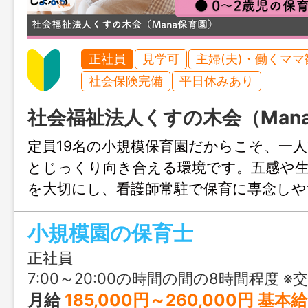
正社員
見学可
主婦(夫)・働くママ
社会保険完備
平日休みあり
社会福祉法人くすの木会（Man
定員19名の小規模保育園だからこそ、一
とじっくり向き合える環境です。五感や
を大切にし、看護師常駐で保育に専念しや
力。残業ほぼなし・賞与3.6ヶ月分・利用
小規模園の保育士
ありと、子育て世代も安心して長く働け
正社員
7:00～20:00の時間の間の8時間程度 ※交
月給
185,000円～260,000円 基本給：155,000円～220,000円 業務手当：10,000円 資格手当：5,0