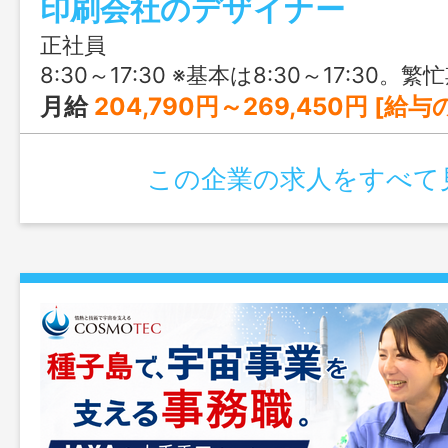
印刷会社のデザイナー
124日・土日祝休みを基本に、残業も月平
少なく、クリエイティブな仕事を長く続
正社員
す。
8:30～17:30 ※基本は8:30～17:30。繁忙期や印刷納期やイベント参加などによっては早出・残業・休日出勤
月給
204,790円～269,450円 [給与の内訳] 基本給：190,000円～250,000円 固定残業代：14,790円～19,450円 ※時間外労働の有無に関わらず、10時間分の時間
この企業の求人をすべて