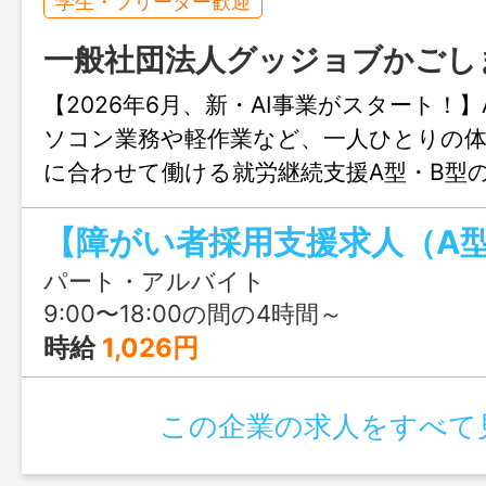
学生・フリーター歓迎
一般社団法人グッジョブかごし
【2026年6月、新・AI事業がスタート！】
ソコン業務や軽作業など、一人ひとりの
に合わせて働ける就労継続支援A型・B型
経験からAIやPCスキルに触れながら成長
力。支援員の手厚いサポートがあり、安
れるあたたかい職場です。
パート・アルバイト
9:00〜18:00の間の4時間～
時給
1,026円
この企業の求人をすべて