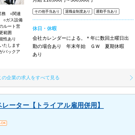
その他手当あり
退職金制度あり
通勤手当あり
業務 ○関連
 ○ガス設備
のルート営
休日・休暇
変更範囲
会社カレンダーによる。＊年に数回土曜日出
可能性あり
いたします
勤の場合あり 年末年始 ＧＷ 夏期休暇
がバックア
あり
この企業の求人をすべて見る
ペレーター【トライアル雇用併用】
OK