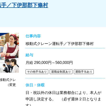
転手／下伊那郡下條村
仕事内容
移動式クレーン運転手／下伊那郡下條村
給与
月給
290,000円～560,000円
その他手当あり
退職金制度あり
通勤手当あり
移動式クレ
 （変更
休日・休暇
日・祝以外の休日は業務都合により、本人が
申請し決定する。 （必ず週休２日となりま
す）