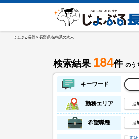
じょぶる長野
> 長野県 技術系の求人
184
検索結果
件
のうち
キーワード
勤務エリア
追
希望職種
追
正社