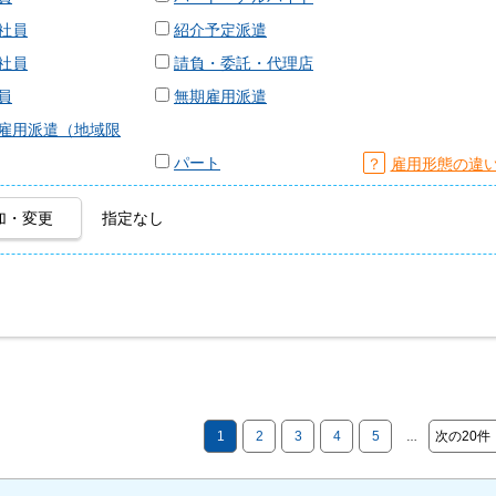
社員
紹介予定派遣
社員
請負・委託・代理店
員
無期雇用派遣
雇用派遣（地域限
パート
？
雇用形態の違
加・変更
指定なし
1
2
3
4
5
次の20件
…