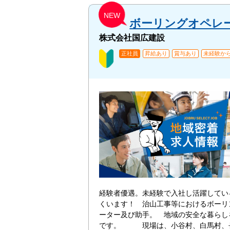
NEW
ボーリングオペレ
株式会社国広建設
正社員
昇給あり
賞与あり
未経験から
経験者優遇。未経験で入社し活躍してい
くいます！ 治山工事等におけるボーリ
ーター及び助手。 地域の安全な暮らし
です。 現場は、小谷村、白馬村、