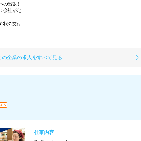
への出張も
：会社が定
務」
介状の交付
い。
この企業の求人をすべて見る
OK
仕事内容