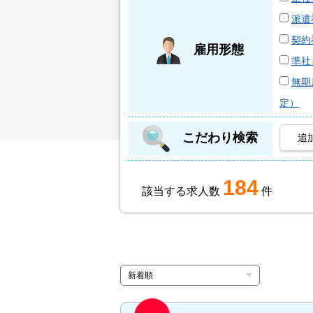
派遣
契約
雇用形態
準社
無期
定）
こだわり検索
追
184
該当する求人数
件