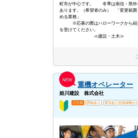
町市が中心です。 冬季は南信・県外
あります。（希望者のみ） 「変更範囲
める業
※応募の際はハローワークから紹
を受けてくださ
≪建設・土木≫
NEW
重機オペレーター
姫川建設 株式会社
正社員
昇給あり
賞与あり
未経験から