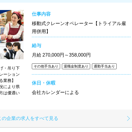
仕事内容
移動式クレーンオペレーター【トライアル雇
用併用】
給与
月給
270,000円～358,000円
その他手当あり
退職金制度あり
通勤手当あり
げ・吊り下
レーション
める業務】
休日・休暇
況により県
会社カレンダーによる
方は優遇い
この企業の求人をすべて見る