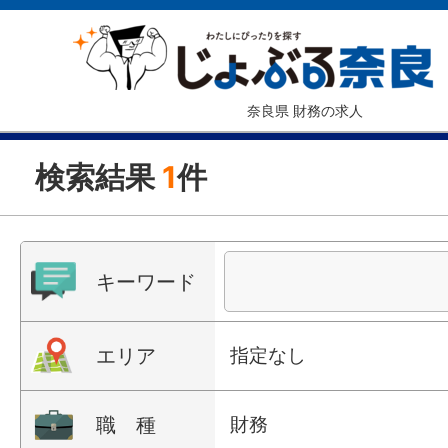
奈良県 財務の求人
検索結果
1
件
キーワード
エリア
指定なし
職 種
財務