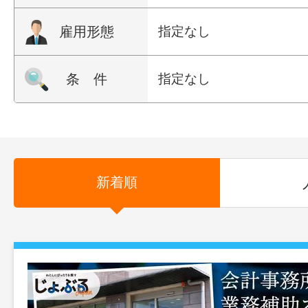
雇用形態
指定なし
条 件
指定なし
新着順