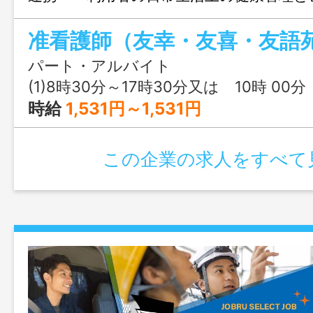
利用者の生活状況等における記録 ・
准看護師（友幸・友喜・友語
新任研修、定期研修制度ありま
す ＜正職員登用制度
パート・アルバイト
(1)8時30分～17時30分又は 10時 00分 ～ 16時 0
変更範囲：変更なし
時給
1,531円～1,531円
この企業の求人をすべて