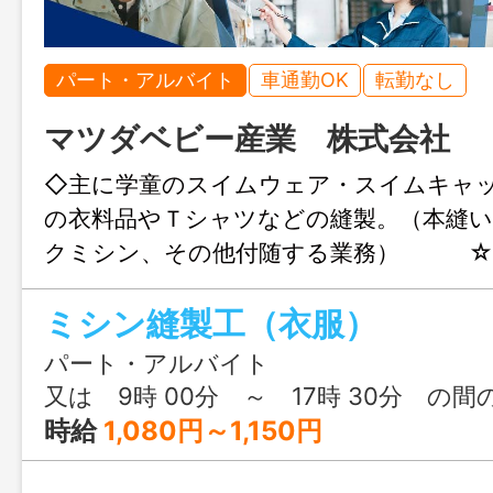
パート・アルバイト
車通勤OK
転勤なし
マツダベビー産業 株式会社
◇主に学童のスイムウェア・スイムキャ
の衣料品やＴシャツなどの縫製。（本縫
クミシン、その他付随する業務） ☆
は日本一の実績を誇り、安定した会社
ミシン縫製工（衣服）
学童水着、介護衣料の製造についても確か
誇 っています。 ☆縫製が好きな
パート・アルバイト
初心者・未経験であっても、初歩から縫製
又は 9時 00分 ～ 17時 30分 の間
心して応募してください。一緒に働きま
時給
1,080円～1,150円
就業時間については柔軟に対応しますの
い。 【変