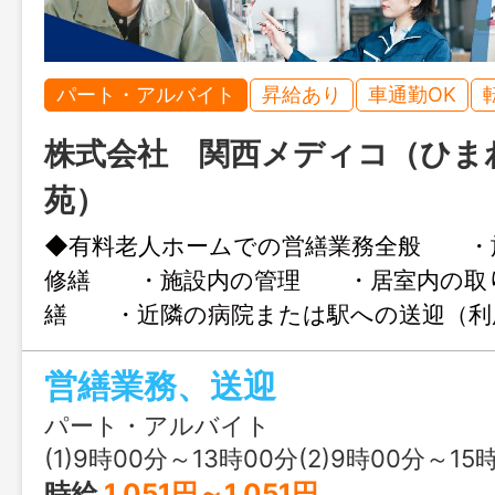
パート・アルバイト
昇給あり
車通勤OK
株式会社 関西メディコ（ひま
苑）
◆有料老人ホームでの営繕業務全般 ・
修繕 ・施設内の管理 ・居室内の取
繕 ・近隣の病院または駅への送迎（利
ース） ＊ご希望の就業時間 ご相談
営繕業務、送迎
い。 ≪ 御入居者増に
≫ 「働き方改革関連認定企業」（くるみ
パート・アルバイト
定） 変更範囲：基本変更なし。但し
(1)9時00分～13時00分(2)9時00分～15
よる。
時給
1,051円～1,051円