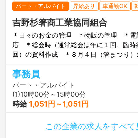
パート・アルバイト
昇給あり
車通勤OK
吉野杉箸商工業協同組合
＊日々のお金の管理 ＊物販の管理 ＊電
応 ＊総会時（通常総会は年に１回、臨時
回）の資料作成 ＊８月４日（箸まつり
＊パソコンを使っての情報発信 【
事務員
更なし】
パート・アルバイト
(1)10時00分～15時00分
時給
1,051円～1,051円
この企業の求人をすべて