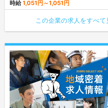
す。 ＜＜ 急 募 ＞＞
時給
1,051円～1,051円
囲：変更なし」
この企業の求人をすべて