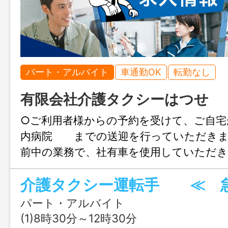
パート・アルバイト
車通勤OK
転勤なし
有限会社介護タクシーはつせ
○ご利用者様からの予約を受けて、ご自宅
内病院 までの送迎を行っていただ
前中の業務で、社有車を使用していただ
用車種：日産キャラバン（車イス・スト
介護タクシー運転手 ≪ 
可） ※経験のない方も丁寧に指導い
心して応募して ください。 ※高齢
パート・アルバイト
康・体力・運転に自信のある方の応募
(1)8時30分～12時30分