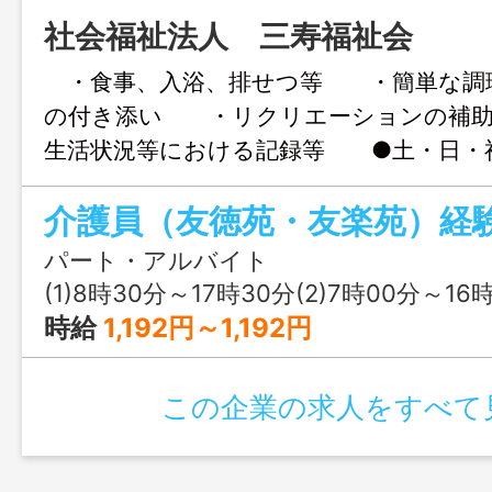
社会福祉法人 三寿福祉会
・食事、入浴、排せつ等 ・簡単な調
の付き添い ・リクリエーションの補
生活状況等における記録等 ●土・日・
日）勤務できる方歓迎 ＊新任研修・定
介護員（友徳苑・友楽苑）経
ります ＊勤務先の施設は、相談に応じ
す。 ＜正職員
パート・アルバイト
度あり＞ ＊職業訓練修了生歓迎しま
(1)8時30分～17時30分(2)7時00分～16時00分又は 8時 30分 ～ 1
変更なし
時給
1,192円～1,192円
この企業の求人をすべて