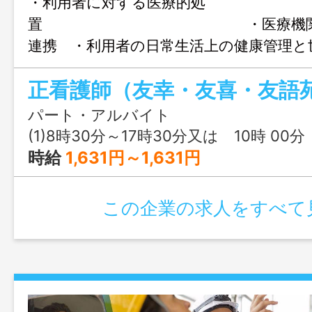
・利用者に対する医療的処
置 ・医療機関、ご
連携 ・利用者の日常生活上の健康管理と
利用者の生活状況等における記録 ・
正看護師（友幸・友喜・友語
新任研修、定期研修制度ありま
す ＜正職員登用制度
パート・アルバイト
(1)8時30分～17時30分又は 10時 00分 ～ 16時 0
変更範囲：変更なし
時給
1,631円～1,631円
この企業の求人をすべて