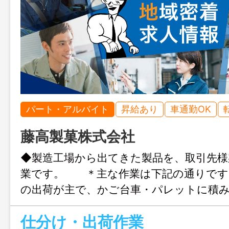
パート・アルバイト
昇給あり
車通勤OK
藤高製菓株式会社
◆製造工場から出てきた製品を、取引先様
業です。 ＊主な作業は下記の通りで
の出荷が主で、かご台車・パレットに積
業 ・一部、スーパー毎に仕分ける作
仕分け・出荷作業
社用車で配達を手伝っていただくことが