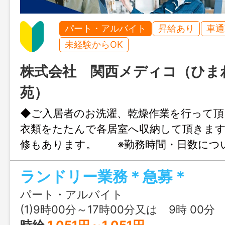
パート・アルバイト
昇給あり
車通
未経験からOK
株式会社 関西メディコ（ひま
苑）
◆ご入居者のお洗濯、乾燥作業を行って
衣類をたたんで各居室へ収納して頂きま
修もあります。 ※勤務時間・日数につ
じます。 ※週２～３日働ける方大歓迎
ランドリー業務＊急募＊
ペースでお仕事出来ます。 ≪
により急募 ≫ 「働き方改革関連認定
パート・アルバイト
ん認定） 変更範囲：変更なし（但し本
(1)9時00分～17時00分又は 9時 00分 ～ 15時 
る）