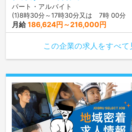
当社製品については当社ホームページを
パート・アルバイト
さい。 製品は大福・わらびもち・落雁
(1)8時30分～17時30分又は 7時 00分 ～ 20
まんになります。 「変更範囲：変更な
月給
186,624円～216,000円
この企業の求人をすべて