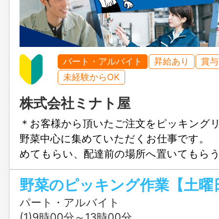
パート・アルバイト
昇給あり
賞与
未経験からOK
株式会社ミナト屋
＊お客様から頂いたご注文をピッキング
野菜中心に集めていただくお仕事です。
めてもらい、配達前の場所へ置いてもら
す。 伝票入力などもなく、すぐに慣れ
内容です。 飲食店向けに野菜をお
＊明るくフットワークの軽い方歓迎！
パート・アルバイト
更なし
(1)9時00分～13時00分