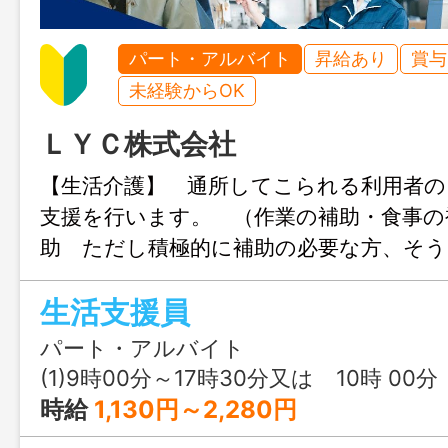
パート・アルバイト
昇給あり
賞与
未経験からOK
ＬＹＣ株式会社
【生活介護】 通所してこられる利用者の
支援を行います。 （作業の補助・食事の
助 ただし積極的に補助の必要な方、そ
れます） ◆いずれも計画書等を通して
生活支援員
考えます。 研修・教育・指導も力を
◆必要に応じて送迎もあります（応相談
パート・アルバイト
は奈良市、大和郡山市、田原本町など） 
(1)9時00分～17時30分又は 10時 00分 ～ 16時 3
対応して下さる方優遇します。 ■変
時給
1,130円～2,280円
の定める業務