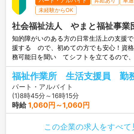
パート・アルバイト
昇給あり
車通
未経験からOK
社会福祉法人 やまと福祉事業
知的障がいのある方の日常生活上の支援で
援する ので、初めての方でも安心！資格
務可能日を聞い てシフトを立てるので
に合わせて働けます。 ・軽作業（座り
小物等の袋詰め、箱詰め ・広告、チラ
ング（近隣） ・ウォーキング・リサイ
パート・アルバイト
等 ・日常生活の支援（食事やトイレ
(1)8時45分～16時15分
の内容の補助及び支援業務です。 【業務
時給
1,060円～1,060円
法人業務全般】
この企業の求人をすべて