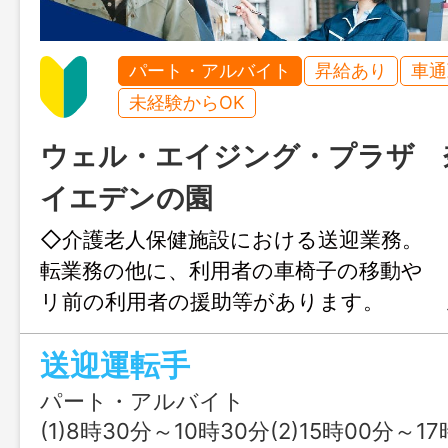
パート・アルバイト
昇給あり
車通
未経験からOK
ウェル・エイジング・プラザ 
イエデンの園
◇介護老人保健施設における送迎業務。
転業務の他に、利用者の車椅子の移動
リ前の利用者の援助等があります。 
ア：北葛城郡内 使用車 ：ハイ
送迎運転手
者が同乗します） ※施設見学も可能
については、担当者より説明させてい
パート・アルバイト
★６０歳以上の方も活躍できるお仕事で
(1)8時30分～10時30分(2)15時00分～1