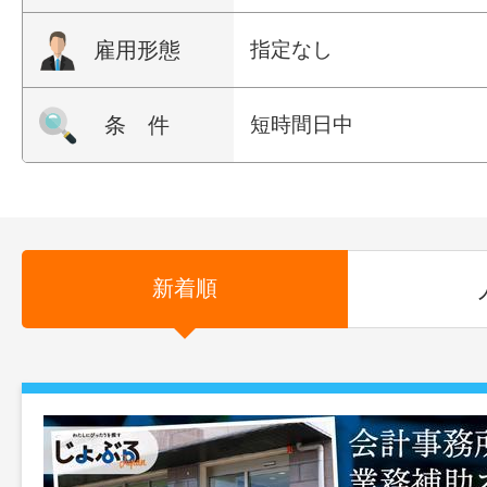
雇用形態
指定なし
条 件
短時間日中
新着順