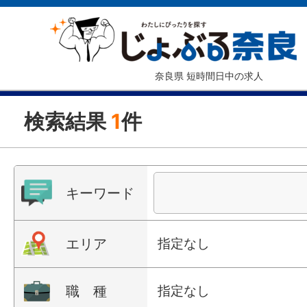
奈良県 短時間日中の求人
検索結果
1
件
キーワード
エリア
指定なし
職 種
指定なし