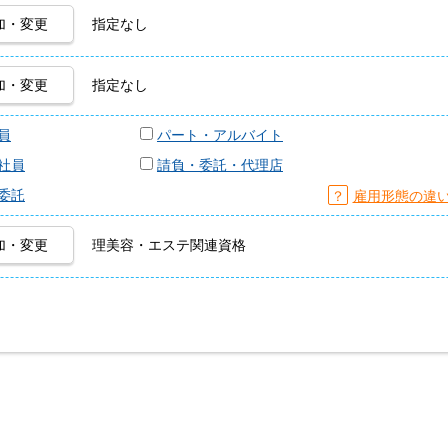
加・変更
指定なし
加・変更
指定なし
員
パート・アルバイト
社員
請負・委託・代理店
委託
？
雇用形態の違
加・変更
理美容・エステ関連資格