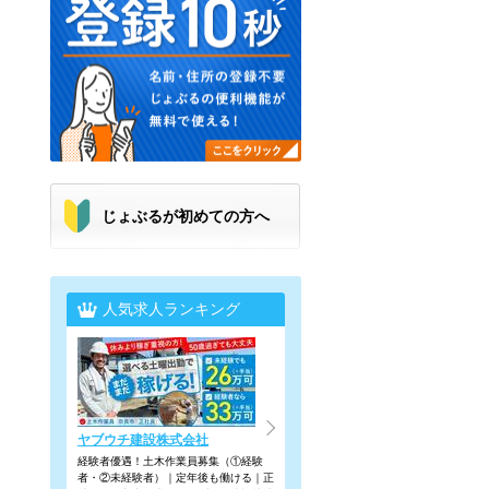
じょぶるが初めての方へ
人気求人ランキング
ヤブウチ建設株式会社
経験者優遇！土木作業員募集（①経験
者・②未経験者）｜定年後も働ける｜正