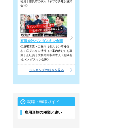
社員｜奈良市の求人《ヤブウチ建設株式
会社》
有限会社ハン ダスキン金剛
①反響営業・ご案内（ダスキン清掃含
む）②ダスキン清掃（ご案内含む）を募
集｜正社員｜大和高田市の求人《有限会
社ハン ダスキン金剛》
ランキングの続きを見る
就職・転職ガイド
雇用形態の種類と違い