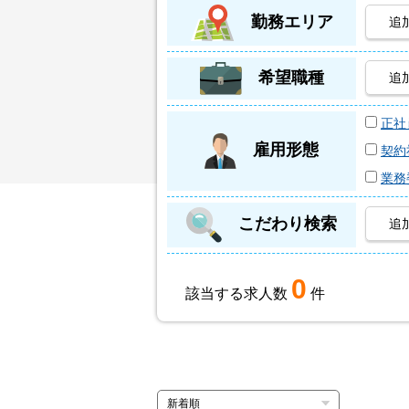
勤務エリア
追
希望職種
追
正社
雇用形態
契約
業務
こだわり検索
追
0
該当する求人数
件