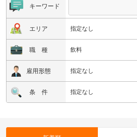
キーワード
エリア
指定なし
職 種
飲料
雇用形態
指定なし
条 件
指定なし