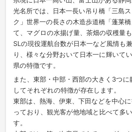
県境に日本一高い山、富士山がある静岡
光名所では、日本一長い吊り橋「三島
ク」世界一の長さの木造歩道橋「蓬莱橋
て、マグロの水揚げ量、茶畑の収穫量も
SLの現役運航台数が日本一など風情も
り、様々な分野おいて日本一に輝いて
県の特徴です。
また、東部・中部・西部の大きく3つに
してそれぞれの特徴が存在します。
東部は、熱海、伊東、下田などを中心に
っており、観光客が他地域と比べて多
す。