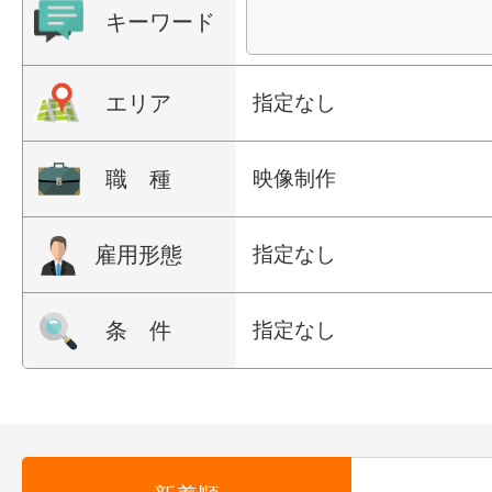
キーワード
エリア
指定なし
職 種
映像制作
雇用形態
指定なし
条 件
指定なし