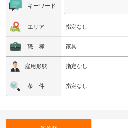
キーワード
エリア
指定なし
職 種
家具
雇用形態
指定なし
条 件
指定なし