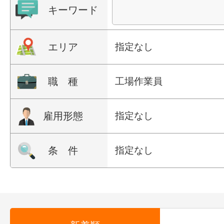
キーワード
エリア
指定なし
職 種
工場作業員
雇用形態
指定なし
条 件
指定なし