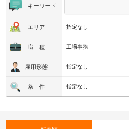
キーワード
エリア
指定なし
職 種
工場事務
雇用形態
指定なし
条 件
指定なし