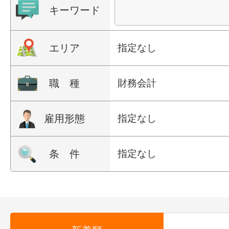
キーワード
エリア
指定なし
職 種
財務会計
雇用形態
指定なし
条 件
指定なし