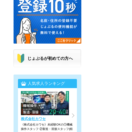
じょぶるが初めての方へ
人気求人ランキング
株式会社カワセ
《株式会社カワセ》未経験OKの①機械
操作スタッフ ②製造・溶接スタッフ(軽