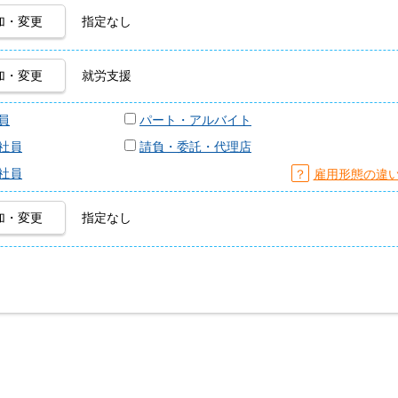
加・変更
指定なし
加・変更
就労支援
員
パート・アルバイト
社員
請負・委託・代理店
社員
？
雇用形態の違
加・変更
指定なし