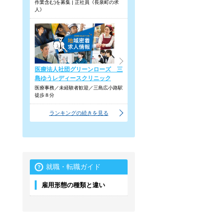
作業含む)を募集 | 正社員《長泉町の求
人》
医療法人社団グリーンローズ 三
島ゆうレディースクリニック
医療事務／未経験者歓迎／三島広小路駅
徒歩８分
ランキングの続きを見る
就職・転職ガイド
雇用形態の種類と違い