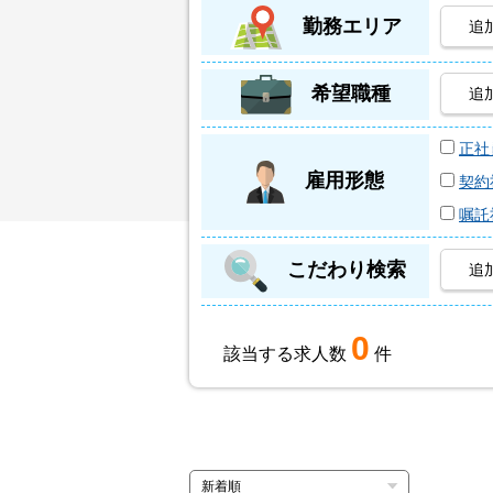
勤務エリア
追
希望職種
追
正社
雇用形態
契約
嘱託
こだわり検索
追
0
該当する求人数
件