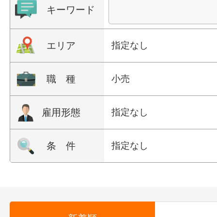
キーワード
エリア
指定なし
職 種
小売
雇用形態
指定なし
条 件
指定なし