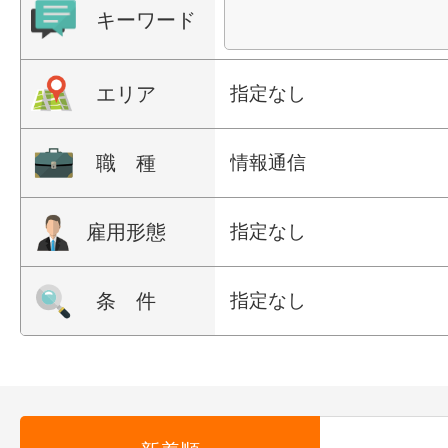
キーワード
エリア
指定なし
職 種
情報通信
雇用形態
指定なし
条 件
指定なし