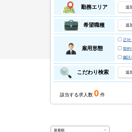
勤務エリア
追
希望職種
追
正社
雇用形態
契約
嘱託
こだわり検索
追
0
該当する求人数
件