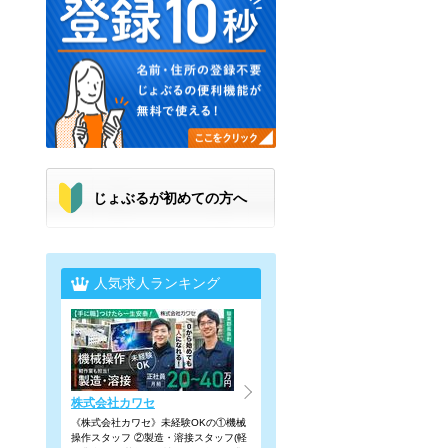
じょぶるが初めての方へ
人気求人ランキング
株式会社カワセ
《株式会社カワセ》未経験OKの①機械
操作スタッフ ②製造・溶接スタッフ(軽