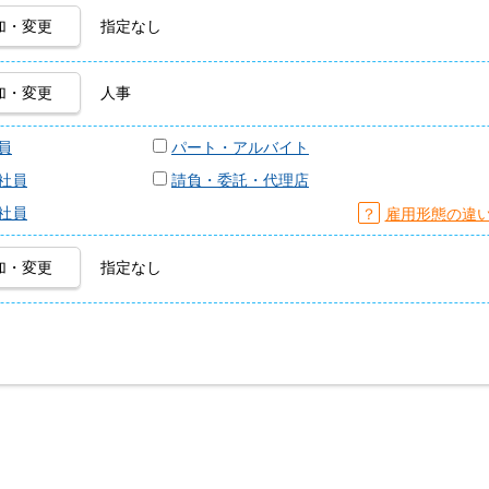
加・変更
指定なし
加・変更
人事
員
パート・アルバイト
社員
請負・委託・代理店
社員
？
雇用形態の違
加・変更
指定なし