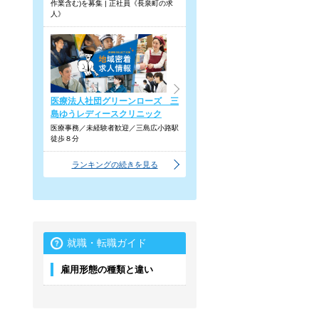
作業含む)を募集 | 正社員《長泉町の求
人》
医療法人社団グリーンローズ 三
島ゆうレディースクリニック
医療事務／未経験者歓迎／三島広小路駅
徒歩８分
ランキングの続きを見る
就職・転職ガイド
雇用形態の種類と違い