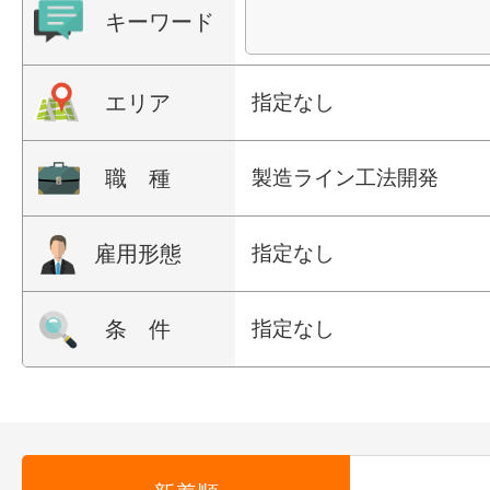
キーワード
エリア
指定なし
職 種
製造ライン工法開発
雇用形態
指定なし
条 件
指定なし