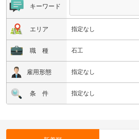
キーワード
エリア
指定なし
職 種
石工
雇用形態
指定なし
条 件
指定なし