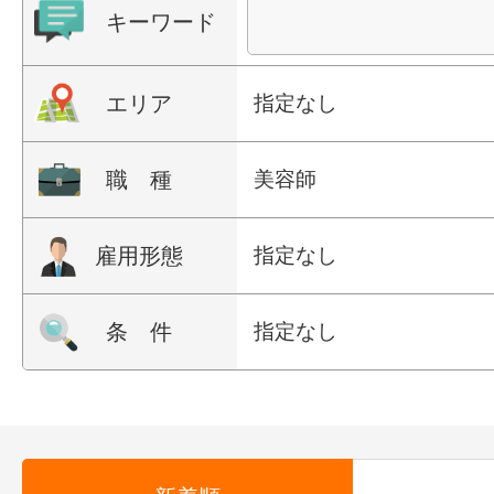
キーワード
エリア
指定なし
職 種
美容師
雇用形態
指定なし
条 件
指定なし