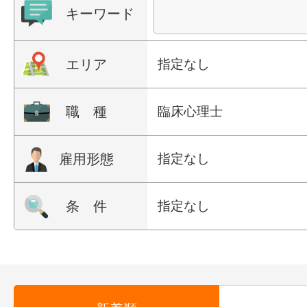
キーワード
エリア
指定なし
職 種
臨床心理士
雇用形態
指定なし
条 件
指定なし