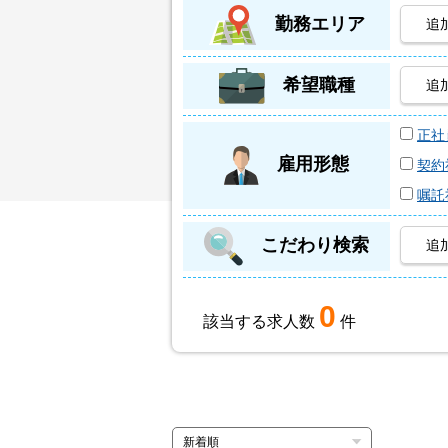
勤務エリア
追
希望職種
追
正社
雇用形態
契約
嘱託
こだわり検索
追
0
該当する求人数
件