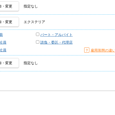
加・変更
指定なし
加・変更
エクステリア
員
パート・アルバイト
社員
請負・委託・代理店
社員
？
雇用形態の違
加・変更
指定なし