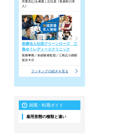
作業含む)を募集 | 正社員《長泉町の求
人》
医療法人社団グリーンローズ 三
島ゆうレディースクリニック
医療事務／未経験者歓迎／三島広小路駅
徒歩８分
ランキングの続きを見る
就職・転職ガイド
雇用形態の種類と違い