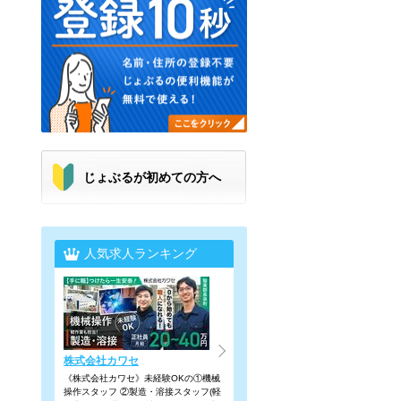
じょぶるが初めての方へ
人気求人ランキング
株式会社カワセ
《株式会社カワセ》未経験OKの①機械
操作スタッフ ②製造・溶接スタッフ(軽