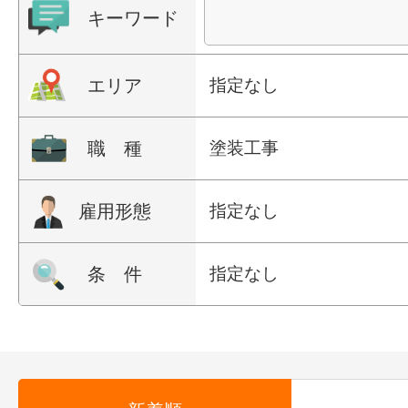
キーワード
エリア
指定なし
職 種
塗装工事
雇用形態
指定なし
条 件
指定なし