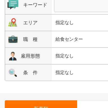
キーワード
エリア
指定なし
職 種
給食センター
雇用形態
指定なし
条 件
指定なし