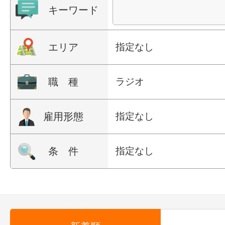
キーワード
エリア
指定なし
職 種
ラジオ
雇用形態
指定なし
条 件
指定なし