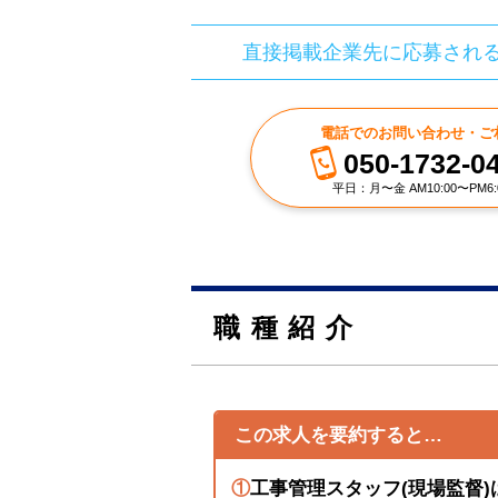
直接掲載企業先に応募され
電話でのお問い合わせ・ご
050-1732-0
平日：月〜金 AM10:00〜PM6:
職種紹介
この求人を要約すると…
①
工事管理スタッフ(現場監督