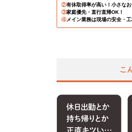
②
有休取得率が高い！小さなお
③
家庭優先・直行直帰OK！
④
メイン業務は現場の安全・工
こ