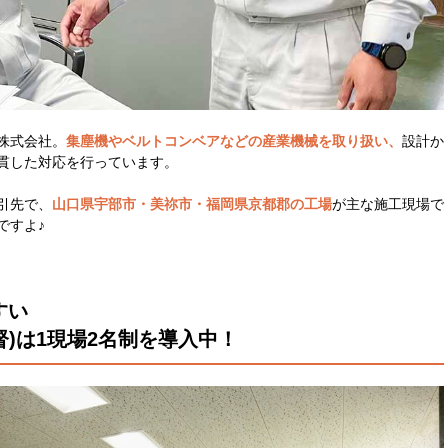
株式会社。
集塵機やベルトコンベアなどの
産業機械を取り扱い、
設計か
貫した対応を行っています。
引先で、
山口県宇部市・美祢市・福岡県京都郡の工場
が主な施工現場で
ですよ♪
すい
)は1現場2名制を導入中！