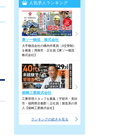
人気求人ランキング
東ソー物流 株式会社
大手物流会社の構内作業員（3交替制）
を募集｜周南市・正社員【東ソー物流
株式会社】
柴崎工業株式会社
工事管理スタッフを募集｜宇部市・美祢
市・福岡県京都郡｜正社員｜製造系の求
人【柴崎工業株式会社】
ランキングの続きを見る