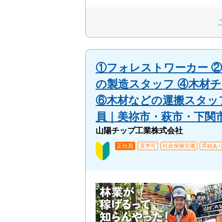
①フォレストワーカー 
の製造スタッフ ④木材チ
⑥木材などの運搬スタッ
員｜美祢市・萩市・下関
山陽チップ工業株式会社
正社員
見学可
社会保険完備
昇給あ