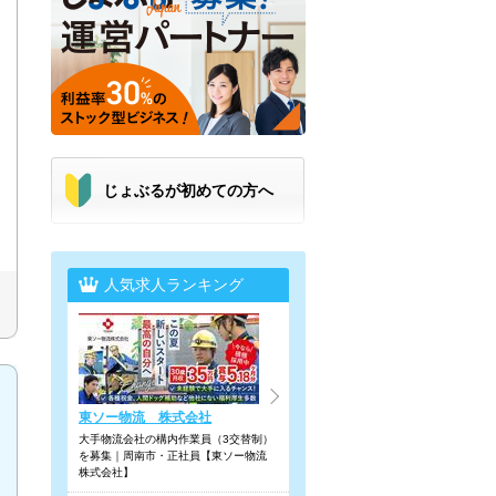
じょぶるが初めての方へ
人気求人ランキング
東ソー物流 株式会社
大手物流会社の構内作業員（3交替制）
を募集｜周南市・正社員【東ソー物流
株式会社】