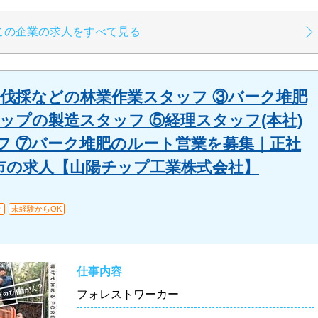
この企業の求人をすべて見る
②伐採などの林業作業スタッフ ③バーク堆肥
ップの製造スタッフ ⑤経理スタッフ(本社)
フ ⑦バーク堆肥のルート営業を募集｜正社
市の求人【山陽チップ工業株式会社】
り
未経験からOK
仕事内容
フォレストワーカー