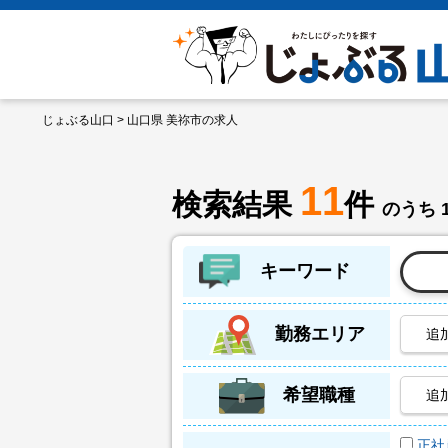
じょぶる山口
> 山口県 美祢市の求人
11
検索結果
件
のうち 
キーワード
勤務エリア
追
希望職種
追
正社