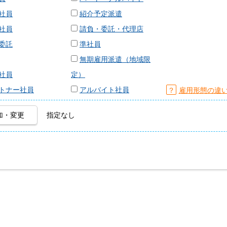
社員
紹介予定派遣
社員
請負・委託・代理店
委託
準社員
無期雇用派遣（地域限
社員
定）
トナー社員
アルバイト社員
？
雇用形態の違
加・変更
指定なし