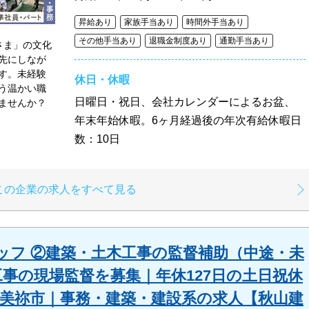
昇給あり
家族手当あり
時間外手当あり
その他手当あり
退職金制度あり
通勤手当あり
さま」の文化
先にしなが
す。未経験
休日・休暇
う温かい職
日曜日・祝日、会社カレンダーによるお盆、
ませんか？
年末年始休暇。6ヶ月経過後の年次有給休暇日
数：10日
この企業の求人をすべて見る
ッフ ②建築・土木工事の監督補助（中途・未
工事の現場監督を募集｜年休127日の土日祝休
・美祢市｜事務・建築・建設系の求人【秋山建