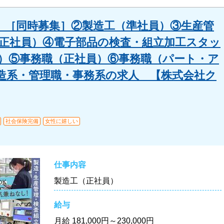
 ［同時募集］②製造工（準社員）③生産管
（正社員）④電子部品の検査・組立加工スタッ
）⑤事務職（正社員）⑥事務職（パート・ア
造系・管理職・事務系の求人 【株式会社ク
社会保険完備
女性に嬉しい
仕事内容
製造工（正社員）
給与
月給
181,000円～230,000円