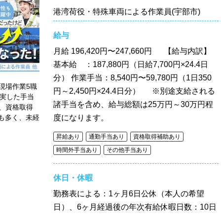
港湾荷役・特殊車両による作業員(宇部市)
給与
月給
196,420円〜247,660円 【給与内訳】
基本給 ：187,880円（日給7,700円×24.4日
分） 作業手当：8,540円〜59,780円（1日350
現場作業5職
円～2,450円×24.4日分） ※別途支給される
充実した手当
諸手当を含め、給与総額は25万円～30万円程
、資格取得
も多く、未経
度になります。
昇給あり
通勤手当あり
資格取得補助あり
時間外手当あり
その他手当あり
休日・休暇
勤務表による：1ヶ月6日公休（本人の希望
日）、6ヶ月経過後の年次有給休暇日数：10日