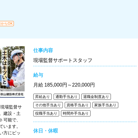
験からOK
仕事内容
現場監督サポートスタッフ
給与
月給
185,000円～220,000円
昇給あり
通勤手当あり
退職金制度あり
その他手当あり
資格手当あり
家族手当あり
！現場監督サ
。建設・土
役職手当あり
時間外手当あり
ト可能で、
ています。
休日・休暇
い方にピッ