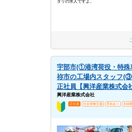
タリの求人ですよ。
宇部市(①港湾荷役・特殊
祢市の工場内スタッフ(③
正社員【興洋産業株式会
興洋産業株式会社
正社員
社会保険完備
昇給あり
未経