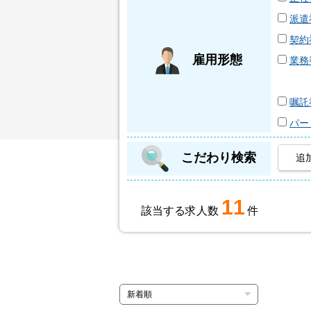
派遣
契約
雇用形態
業務
嘱託
パー
こだわり検索
追
11
該当する求人数
件