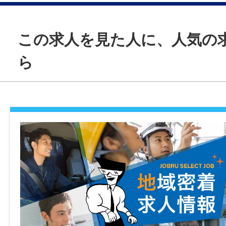
就業時間
現場手当：10,000～20,000円
社会保険完備（雇用・健康・労災・厚生）
08:00～17:00（実働8時間）
調整手当：20,000～35,000円
この求人を見た人に、人気の
マイカー通勤
休憩時間
賞与
可
ら
60分
年2回（昨年度実績：4.6ヶ月分/年）
時間外
就業日
年間休日
月平均：10時間以内
会社カレンダーに準ずる ※土曜日が就業な
108日
に振休を取得
特記事項
雇用形態
・受動喫煙防止対策：喫煙室設置
休日・休暇
正社員
・試用期間：3ヶ月
完全週休2日制（土・日）、GW、夏季休暇
・試用期間中の労働条件：月給265,100～33
ヶ月経過後の年次有給休暇日数：10日
経験
務・調整・現場手当の支給なし）※他変更な
不問
・雇用期間の定め：なし