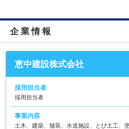
建物の中や仕上がりまで関わるのが特徴で
「手に職をつけたい」「将来も役立つ資格
雇用形態
とめるポジションです。
いう方におすすめです。
正社員
仕事内容変更の可能性：あり
企 業 情 報
＜具体的には＞
変更予定の仕事内容：会社の定める範囲
経験
・工事のスケジュール作成、進捗確認
不問
・協力会社や職人との打ち合わせ
就業場所
・資材や業者の手配、段取り調整
〒509-7205 岐阜県恵那市長島町中野上沼36
恵中建設株式会社
年齢制限
・現場の安全確認、作業環境の整備
勤務地変更の可能性：なし
不問
・図面通りかの確認、仕上がりチェック
・発注者や役所との打ち合わせ
給与
採用担当者
学歴
・書類・図面・工事写真の作成、管理
月給 220,100～350,000円＋各種手当
採用担当者
不問
※内訳は給与モデル参照
建築は内装や設備など関わる業種が多く、
事業内容
免許・資格
上がり確認が重要になります。
給与モデル
土木、建築、舗装、水道施設、とび土工、