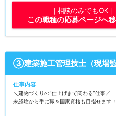
―――――――――――――――
■ポイント
相談のみでもOK
■仕事内容
未経験からスタートしたスタッフも多数在
この職種の応募ページへ
―――――――――――――――
「体を動かす仕事がしたい」「手に職をつ
道路や河川、造成工事などを行う土木工事
方にぴったりの環境です。
が安全に・予定通り進むように管理する仕
仕事内容変更の可能性：あり
作業をするというより、現場全体を見なが
変更予定の仕事内容：会社の定める範囲
ュール・安全・品質」を調整するポジショ
③建築施工管理技士（現場
就業場所
＜具体的には＞
〒509-7205 岐阜県恵那市長島町中野上沼36
・工事のスケジュール作成、進捗確認
勤務地変更の可能性：なし
仕事内容
・協力会社や職人との打ち合わせ
＼建物づくりの“仕上げまで関わる”仕事／
・重機・資材・協力会社の手配
給与
未経験から手に職＆国家資格も目指せます
・現場の安全確認、作業環境の整備
月給 323,100～399,000円
・図面通りかの確認、仕上がりチェック
※内訳は給与モデル参照