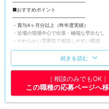
―――――――――――――――
・発注者や役所との打ち合わせ
■おすすめポイント
・書類・図面・工事写真の作成、管理
給与モデル
―――――――――――――――
基本給：255,000～300,000円
・賞与4ヶ月分以上（昨年度実績）
現場では「段取りを組む人・指示を出す人
現場手当：15,000～18,000円
・近場の現場中心で出張・極端な早出なし
「記録をまとめる人」として工事全体をコ
住宅手当：10,100～30,000円
・やわらかい雰囲気で相談しやすい職場
す。
職務手当：20,000～23,000円
・制服・空調服などは会社が支給
調整手当：23,000～28,000円
・国家資格や各種免許は全額会社負担
最初は写真撮影や記録作業など、先輩のサ
続きを読む
ート。
賞与
―――――――――――――――
未経験の方でも、少しずつ仕事の流れを覚
年2回（昨年度実績：1.5ヶ月分/年）
相談のみでもOK
■仕事内容
です。
この職種の応募ページへ
―――――――――――――――
年間休日
学校や公共施設、建物の改修工事などの現
■ポイント
108日
全に・予定通り進むように管理する仕事で
未経験から施工管理を目指す方も歓迎！