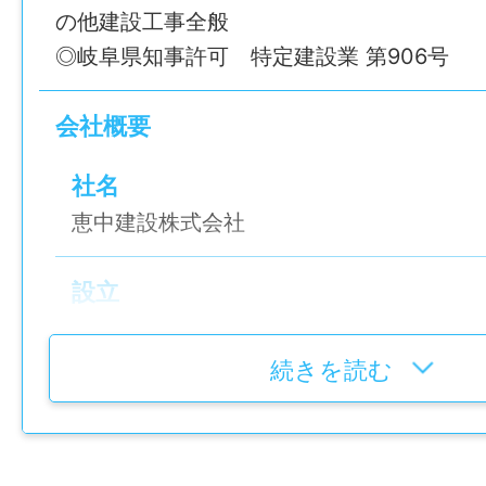
◇ 必須：普通自動車運転免許(AT限定可) 
「建物を完成させるための司令塔」として
基本給：205,000～300,000円
の他建設工事全般
機の免許がある方歓迎！入社後に会社全額
ントロールしていきます。
住宅手当：10,100～30,000円
◎岐阜県知事許可 特定建設業 第906号
こともできます。
現場手当：5,000～20,000円
最初は写真撮影や記録作業など、先輩のサ
会社概要
就業時間
ート。
賞与
08:00～17:00（実働8時間）
未経験の方でも、少しずつ仕事の流れを覚
社名
年2回（昨年度実績：4.6ヶ月分/年）
です。
恵中建設株式会社
休憩時間
年間休日
―――――――――――――――
60分
設立
108日
■ポイント
昭和43年11月1日
―――――――――――――――
就業日
続きを読む
雇用形態
「建物づくりに関わりたい」「完成した形
会社カレンダーに準ずる
代表者
正社員
たい」方にぴったり！
代表取締役社長 鈴木恭彦
未経験からでも一生モノのスキルが身につ
休日・休暇
経験