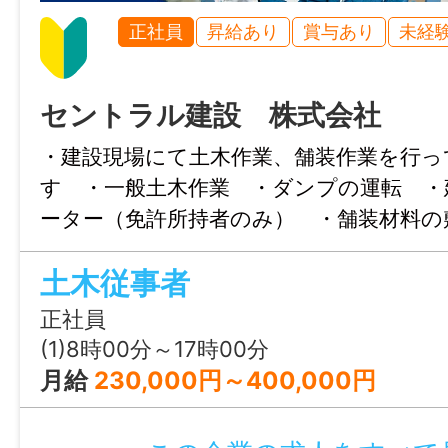
昇給あり
・再雇用制度：あり（70歳）
正社員
昇給あり
賞与あり
未経
通勤手当あり(上限15,000円/月)
・固定残業代制：なし
退職金制度あり(勤続2年以上)
資格手当あり(上限50,000円/月)
セントラル建設 株式会社
情報公開日
資格取得補助あり
2026/05/01 23:59
・建設現場にて土木作業、舗装作業を行っ
家族手当あり(配偶者：6,000円/月、子：4,
す ・一般土木作業 ・ダンプの運転 ・
5,000円/月)
ーター（免許所持者のみ） ・舗装材料の
時間外手当あり
め 変更範囲：会社の定める現場
その他手当あり(職務手当：上限50,000円/月
土木従事者
正社員
加入保険等
(1)8時00分～17時00分
社会保険完備（雇用・健康・労災・厚生）
月給
230,000円～400,000円
マイカー通勤