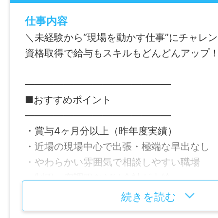
＜具体的には＞
仕事内容
・土をならしたり、地面を整える作業
＼未経験から“現場を動かす仕事”にチャレ
・コンクリートの表面を平らに仕上げる作
資格取得で給与もスキルもどんどんアップ
・鉄筋の組立や型枠の設置
・資材運びや現場の準備、片付け
―――――――――――――――
・草刈りや看板設置などの軽作業
■おすすめポイント
・資格者はダンプや重機の運転
―――――――――――――――
・賞与4ヶ月分以上（昨年度実績）
現場ごとに役割を分担して進めるため、1日
・近場の現場中心で出張・極端な早出なし
ありません。
・やわらかい雰囲気で相談しやすい職場
まずは道具の名前を覚えるところからスタ
・制服・空調服などは会社が支給
サポートをしながら徐々にできることを増
・中型免許・重機・国家資格は全額会社負
す。
続きを読む