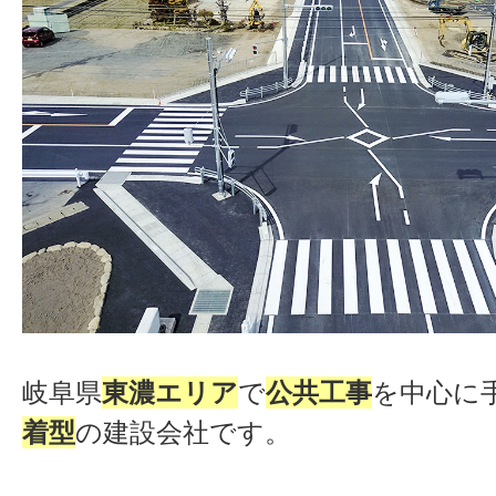
岐阜県
東濃エリア
で
公共工事
を中心に
着型
の建設会社です。