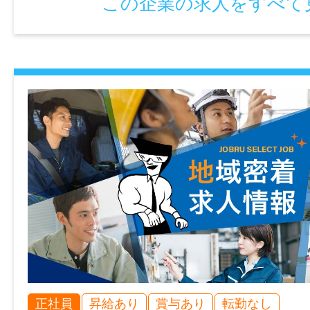
この企業の求人をすべて
可
時間外
月平均：20時間以内
特記事項
・受動喫煙防止対策：喫煙室設置
・試用期間：3ヶ月
・試用期間中の労働条件：月給215,100～33
場・調整手当の支給なし）※他同条件
・雇用期間の定め：なし
・定年制：あり（65歳）
・再雇用制度：あり（70歳）
・固定残業代制：なし
正社員
昇給あり
賞与あり
転勤なし