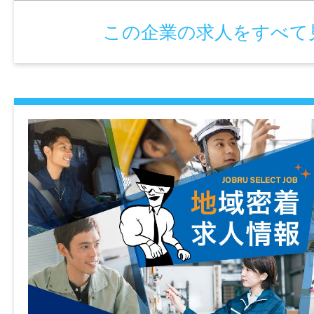
この企業の求人をすべて
マイカー通勤
休憩時間
可
60分
時間外
就業日
月平均：20時間以内
会社カレンダーに準ずる ※土曜日が就業な
に振休を取得
特記事項
・受動喫煙防止対策：喫煙室設置
休日・休暇
・試用期間：3ヶ月
完全週休2日制（土・日）、GW、夏季休暇
・試用期間中の労働条件：月給215,000～33
ヶ月経過後の年次有給休暇日数：10日
手当の支給なし）※他同条件
・雇用期間の定め：なし
諸手当
・定年制：あり（65歳）