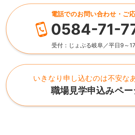
仕事内容変更の可能性：あり
完全週休2日制（土・日）、GW、夏季休暇
資本金
不問
変更予定の仕事内容：会社の定める範囲
ヶ月経過後の年次有給休暇日数：10日
電話でのお問い合わせ・ご
2000万円
0584-71-7
年齢制限
就業場所
諸手当
HP
不問
〒509-7205 岐阜県恵那市長島町中野上沼36
昇給あり
https://www.keichu.co.jp/
受付：じょぶる岐阜／平日9～1
勤務地変更の可能性：なし
通勤手当あり(上限15,000円/月)
学歴
退職金制度あり(勤続2年以上)
所在地
不問
給与
資格手当あり(上限50,000円/月)
岐阜県恵那市長島町中野上沼36-5
いきなり申し込むのは不安な
月給 245,100～385,000円＋各種手当
資格取得補助あり
免許・資格
職場見学申込みペー
※内訳は給与モデル参照
家族手当あり(配偶者：6,000円/月、子：4,
◇ 必須：普通自動車運転免許(AT限定可) 
5,000円/月)
工管理技士（1級/2級）をお持ちの方歓迎！
給与モデル
時間外手当あり
験を積みながら資格取得も可能です！
基本給：205,000～300,000円
住宅手当：10,100～30,000円
加入保険等