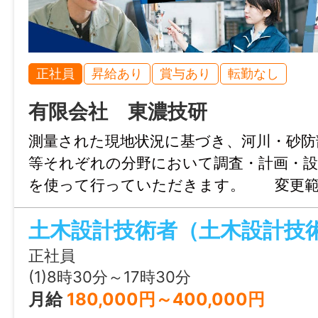
諸手当
・定年制：あり（65歳）
昇給あり
年齢制限
・再雇用制度：あり（70歳）
通勤手当あり(上限15,000円/月)
・固定残業代制：なし
不問
正社員
昇給あり
賞与あり
転勤なし
退職金制度あり(勤続2年以上)
資格手当あり(上限50,000円/月)
情報公開日
学歴
有限会社 東濃技研
資格取得補助あり
2026/05/01 23:59
不問
測量された現地状況に基づき、河川・砂防
家族手当あり(配偶者：6,000円/月、子：4,
等それぞれの分野において調査・計画・設
5,000円/月)
免許・資格
を使って行っていただきます。 変更範
時間外手当あり
◇ 必須：普通自動車運転免許(AT限定可) 
営業補助等を行っていただく場合があ
その他手当あり(職務手当：上限50,000円
工管理技士（1級/2級）をお持ちの方歓迎！
ともに活躍できる環境です！
上限35,000円/月)
験を積みながら資格取得も可能です！
正社員
(1)8時30分～17時30分
加入保険等
就業時間
月給
180,000円～400,000円
社会保険完備（雇用・健康・労災・厚生）
08:00～17:00（実働8時間）