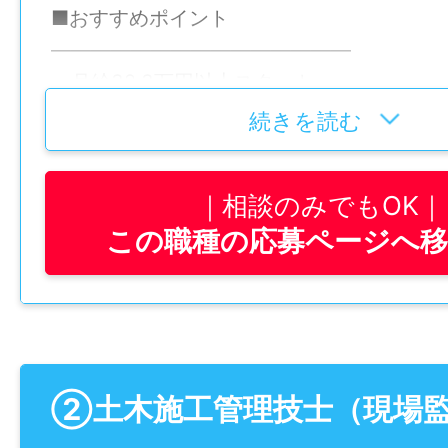
■おすすめポイント
―――――――――――――――
・月給32.3万円以上スタート
・近場の現場中心で出張・極端な早出なし
続きを読む
・やわらかい雰囲気で相談しやすい職場
・制服・空調服などは会社が支給
相談のみでもOK
・中型免許・重機・国家資格は全額会社負
この職種の応募ページへ
―――――――――――――――
■仕事内容
―――――――――――――――
道路や建物をつくる工事現場で、チームで
す。
②土木施工管理技士（現場