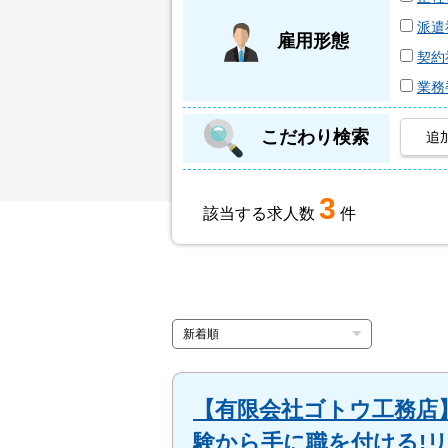
派遣
雇用形態
契約
業務
こだわり検索
追
3
該当する求人数
件
【有限会社ゴトウ工務店】
験から手に職を付ける!リ