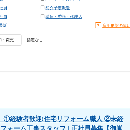
社員
紹介予定派遣
社員
請負・委託・代理店
委託
？
雇用形態の違
加・変更
指定なし
①経験者歓迎!住宅リフォーム職人 ②未経
フォーム工事スタッフ | 正社員募集【御嵩