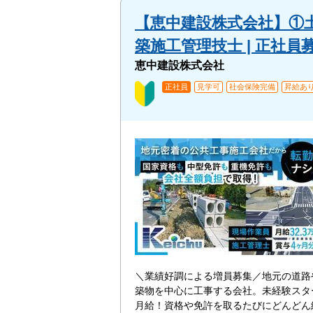
【恵中建設株式会社】①土
築施工管理技士 | 正社
恵中建設株式会社
正社員
見学可
社会保険完備
昇給あ
＼業績好調による増員募集／地元の道路
築物を中心に工事する会社。未経験スタ
月給！資格や免許を取るたびにどんどん