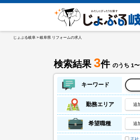
じょぶる岐阜
> 岐阜県 リフォームの求人
3
検索結果
件
のうち 1〜
キーワード
勤務エリア
追
希望職種
追
正社