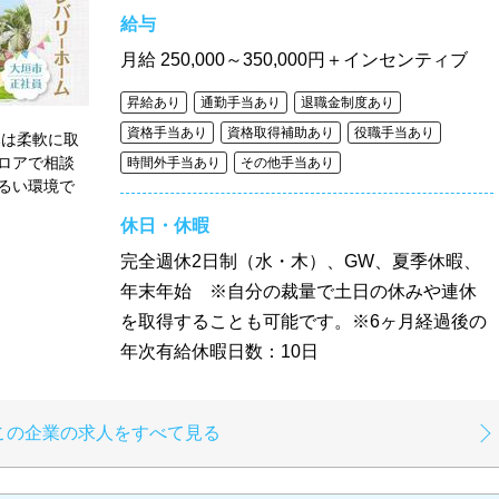
給与
月給
250,000～350,000円＋インセンティブ
昇給あり
通勤手当あり
退職金制度あり
資格手当あり
資格取得補助あり
役職手当あり
みは柔軟に取
ロアで相談
時間外手当あり
その他手当あり
るい環境で
休日・休暇
完全週休2日制（水・木）、GW、夏季休暇、
年末年始 ※自分の裁量で土日の休みや連休
を取得することも可能です。※6ヶ月経過後の
年次有給休暇日数：10日
この企業の求人をすべて見る