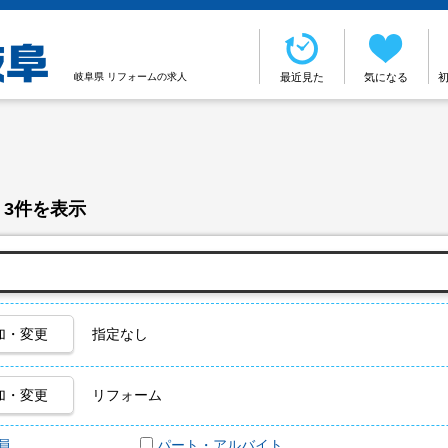
岐阜県 リフォームの求人
最近見た
気になる
 3件を表示
加・変更
指定なし
加・変更
リフォーム
員
パート・アルバイト