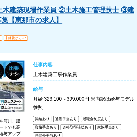
木建築現場作業員 ②土木施工管理技士 ③建
員募集【恵那市の求人】
り
未経験からOK
仕事内容
土木建築工事作業員
給与
月給
323,100～399,000円 ※内訳は給与モデル
参照
昇給あり
通勤手当あり
退職金制度あり
や河川、建
ートでも高
資格手当あり
資格取得補助あり
家族手当あり
給与アップ
時間外手当あり