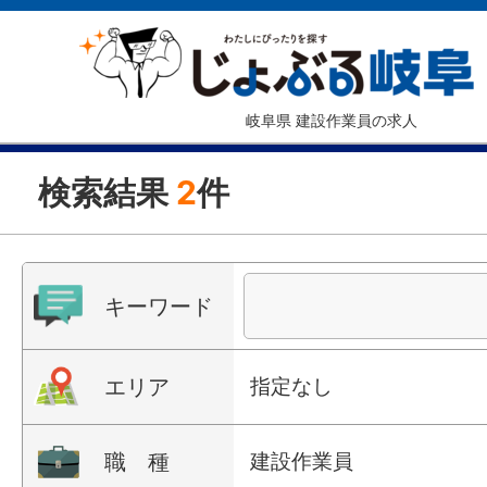
岐阜県 建設作業員の求人
検索結果
2
件
キーワード
エリア
指定なし
職 種
建設作業員