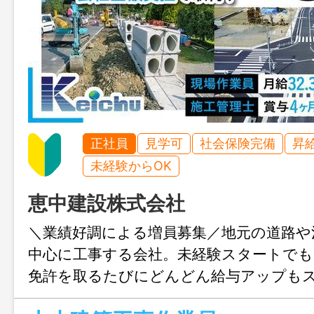
正社員
見学可
社会保険完備
昇
未経験からOK
恵中建設株式会社
＼業績好調による増員募集／地元の道路や
中心に工事する会社。未経験スタートでも
免許を取るたびにどんどん給与アップも
見込めます！