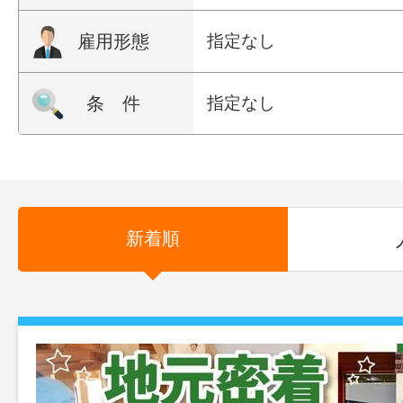
雇用形態
指定なし
条 件
指定なし
新着順