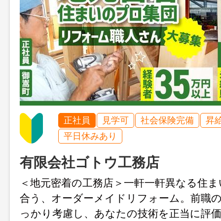
正社員
見学可
社会保険完備
昇
平日休みあり
有限会社ゴトウ工務店
＜地元密着の工務店＞一軒一軒異なる住ま
合う、オーダーメイドリフォーム。前職
っかり考慮し、あなたの技術を正当に評