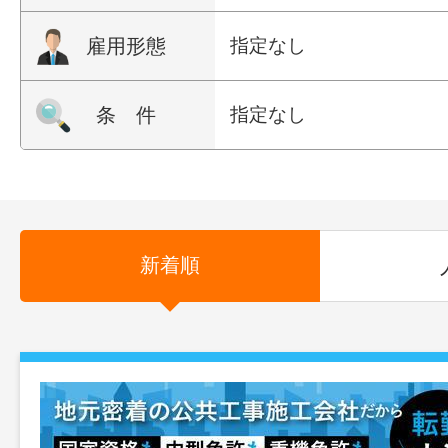
雇用形態
指定なし
条 件
指定なし
新着順