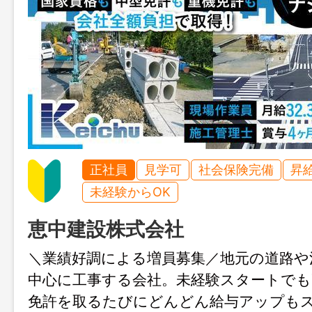
正社員
見学可
社会保険完備
昇
未経験からOK
恵中建設株式会社
＼業績好調による増員募集／地元の道路や
中心に工事する会社。未経験スタートでも
免許を取るたびにどんどん給与アップも