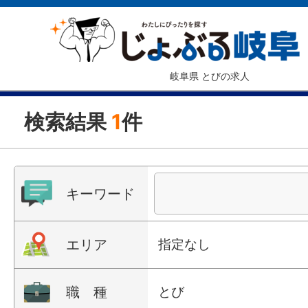
岐阜県 とびの求人
検索結果
1
件
キーワード
エリア
指定なし
職 種
とび