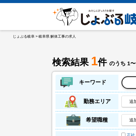
じょぶる岐阜
> 岐阜県 解体工事の求人
1
検索結果
件
のうち 1〜
キーワード
勤務エリア
追
希望職種
追
正社