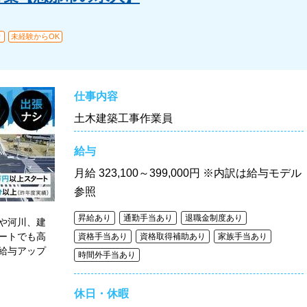
り
未経験からOK
仕事内容
土木建築工事作業員
給与
月給
323,100～399,000円 ※内訳は給与モデル
参照
昇給あり
通勤手当あり
退職金制度あり
や河川、建
ートでも高
資格手当あり
資格取得補助あり
家族手当あり
給与アップ
時間外手当あり
休日・休暇