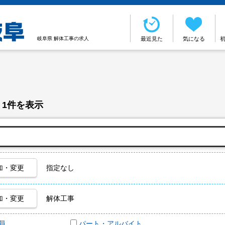
岐阜県 解体工事の求人
最近見た
気になる
 1件を表示
加・変更
指定なし
加・変更
解体工事
員
パート・アルバイト