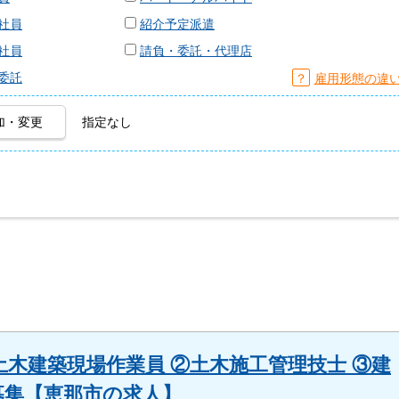
社員
紹介予定派遣
社員
請負・委託・代理店
委託
？
雇用形態の違
加・変更
指定なし
木建築現場作業員 ②土木施工管理技士 ③建
員募集【恵那市の求人】