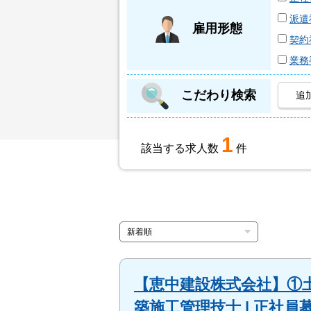
派遣
雇用形態
契約
業務
こだわり検索
追
1
該当する求人数
件
【恵中建設株式会社】①土
築施工管理技士 | 正社