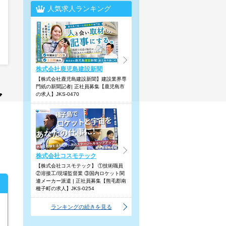
人気求人ランキング
株式会社鹿児島建設新聞
【株式会社鹿児島建設新聞】建設業界専
門紙の新聞記者| 正社員募集【鹿児島市
ア
の求人】JKS-0470
】
株式会社コスモテック
【株式会社コスモテック】 ①技術職員
②溶接工/現場監督業 ③国内ロケット関
連メーカー派遣 | 正社員募集【熊毛郡南
種子町の求人】JKS-0254
ランキングの続きを見る