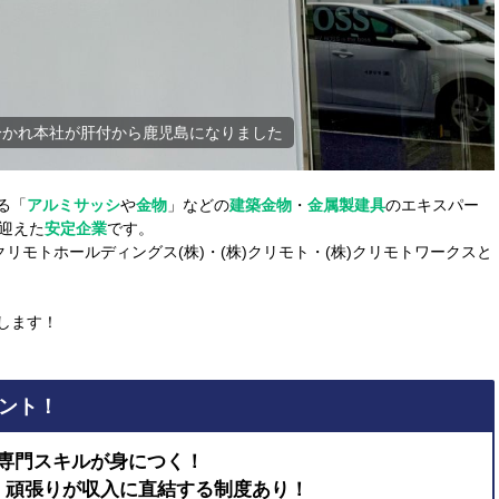
りとっても便利♪
る「
アルミサッシ
や
金物
」などの
建築金物
・
金属製建具
のエキスパー
迎えた
安定企業
です。
クリモトホールディングス(株)・(株)クリモト・(株)クリモトワークスと
します！
ント！
専門スキルが身につく！
！頑張りが収入に直結する制度あり！