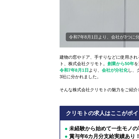
た
鹿児島支店は入り口すぐ自販機もあ
建物の窓やドア、手すりなどに使用され
ト、株式会社クリモト。
創業から50年
を
令和7年8月1日
より、
会社が分社化
し、
3社に分かれました。
そんな株式会社クリモトの魅力をご紹介
クリモトの求人はここがポイ
●
未経験から始めて一生モノの
●
賞与年6カ月分支給実績あり