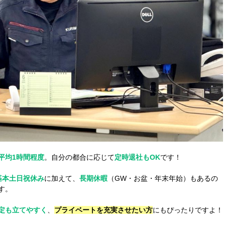
平均1時間程度
。自分の都合に応じて
定時退社もOK
です！
基本土日祝休み
に加えて、
長期休暇
（GW・お盆・年末年始）もあるの
す。
定も立てやすく
、
プライベートを充実させたい方
にもぴったりですよ！