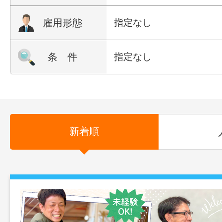
雇用形態
指定なし
条 件
指定なし
新着順