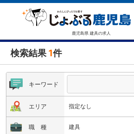
鹿児島県 建具の求人
検索結果
1
件
キーワード
エリア
指定なし
職 種
建具