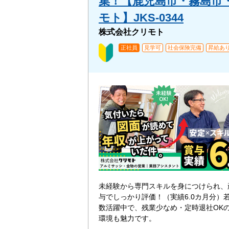
集！【鹿児島市・霧島市
モト】JKS-0344
株式会社クリモト
正社員
見学可
社会保険完備
昇給あ
未経験から専門スキルを身につけられ、
与でしっかり評価！（実績6.0カ月分）
数活躍中で、残業少なめ・定時退社OK
環境も魅力です。