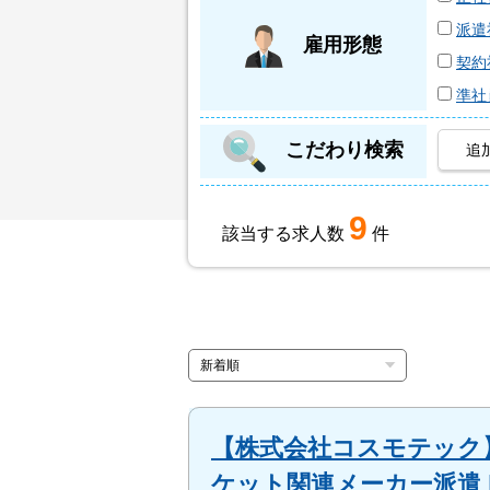
派遣
雇用形態
契約
準社
こだわり検索
追
9
該当する求人数
件
【株式会社コスモテック】
ケット関連メーカー派遣 