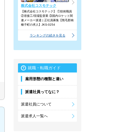
株式会社コスモテック
【株式会社コスモテック】 ①技術職員
②溶接工/現場監督業 ③国内ロケット関
連メーカー派遣 | 正社員募集【熊毛郡南
種子町の求人】JKS-0254
ランキングの続きを見る
就職・転職ガイド
雇用形態の種類と違い
派遣社員ってなに？
派遣社員について
派遣求人一覧へ