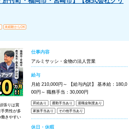
・肝付町・福岡市・宮崎市】【株式会社クリ
り
未経験からOK
仕事内容
アルミサッシ・金物の法人営業
給与
月給
210,000円～ 【給与内訳】 基本給：180,0
00円～ 職務手当：30,000円
昇給あり
通勤手当あり
退職金制度あり
頑張りは賞
若手男性が多
家族手当あり
その他手当あり
の働きやすい
休日・休暇