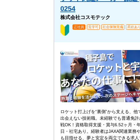
0254
株式会社コスモテック
正社員
見学可
社会保険完備
昇給あ
ロケット打上げを“裏側”から支える、他
出会えない技術職。未経験でも普通免許
戦OK！資格取得支援・賞与6.52ヶ月・年
日・社宅あり。経験者はJAXA関連業務
も目指せる、夢と安定を両立できる求人