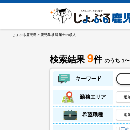
じょぶる鹿児島
> 鹿児島県 建築士の求人
9
検索結果
件
のうち 1〜
キーワード
勤務エリア
追
希望職種
追
正社