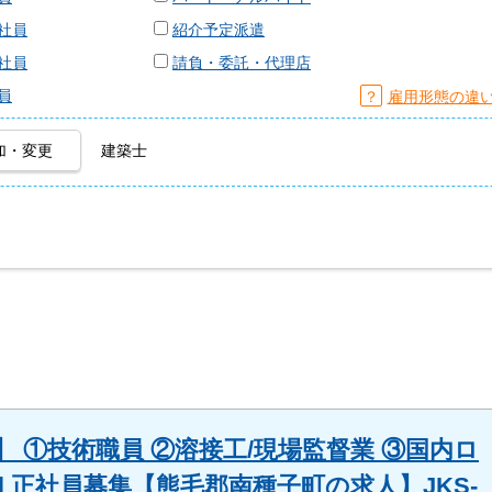
社員
紹介予定派遣
社員
請負・委託・代理店
員
？
雇用形態の違
加・変更
建築士
 ①技術職員 ②溶接工/現場監督業 ③国内ロ
| 正社員募集【熊毛郡南種子町の求人】JKS-