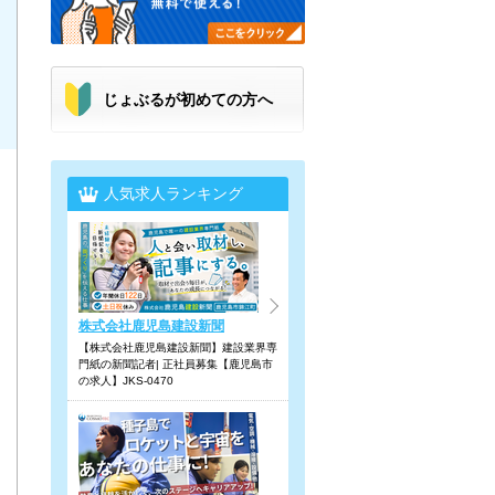
じょぶるが初めての方へ
人気求人ランキング
株式会社鹿児島建設新聞
【株式会社鹿児島建設新聞】建設業界専
門紙の新聞記者| 正社員募集【鹿児島市
の求人】JKS-0470