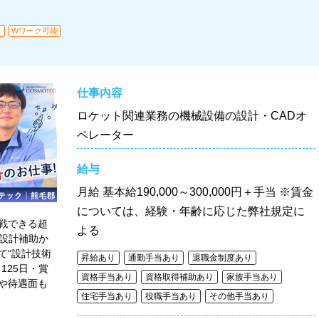
り
Wワーク可能
仕事内容
ロケット関連業務の機械設備の設計・CADオ
ペレーター
給与
月給
基本給190,000～300,000円＋手当 ※賃金
については、経験・年齢に応じた弊社規定に
戦できる超
よる
や設計補助か
て“設計技術
昇給あり
通勤手当あり
退職金制度あり
125日・賞
資格手当あり
資格取得補助あり
家族手当あり
さや待遇面も
住宅手当あり
役職手当あり
その他手当あり