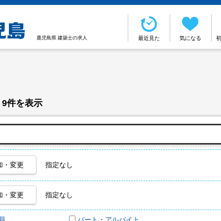
鹿児島県 建築士の求人
最近見た
気になる
 9件を表示
加・変更
指定なし
加・変更
指定なし
員
パート・アルバイト