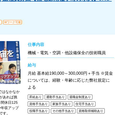
り
Wワーク可能
仕事内容
機械・電気・空調・他設備保全の技術職員
給与
月給
基本給190,000～300,000円＋手当 ※賃金
については、経験・年齢に応じた弊社規定に
よる
ではなかなか
があれば挑
昇給あり
通勤手当あり
退職金制度あり
間休日125
資格手当あり
家族手当あり
住宅手当あり
や年収アップ
役職手当あり
その他手当あり
資格取得補助あり
です。