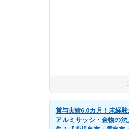
賞与実績6.0カ月！未
アルミサッシ・金物の法