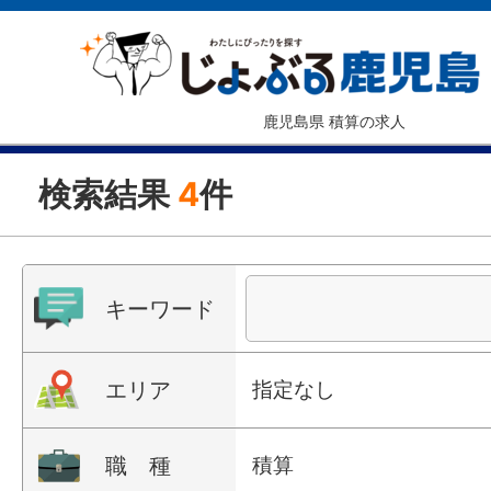
鹿児島県 積算の求人
検索結果
4
件
キーワード
エリア
指定なし
職 種
積算