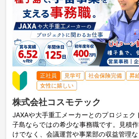
正社員
見学可
社会保険完備
昇
女性に嬉しい
株式会社コスモテック
JAXAや大手重工メーカーとのプロジェク
子島ならではの希少な事務職です。見積作
けでなく、会議運営や事業部の収益管理な