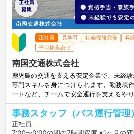
正社員
見学可
社会保険完備
昇
平日休みあり
南国交通株式会社
鹿児島の交通を支える安定企業で、未経験
専門スキルを身につけられます。勤務表
ートなど、チームで安全運行を支えるや
事です。単身寮・家族手当など福利厚生も
事務スタッフ（バス運行管理
心して働けます。
正社員
7:00〜0:00の間の7時間程度 ※1ヶ月の変形労働時間制 ※表記就業時間内で実働7hのシフト制 所定の労働日・休日・始業終業時刻は勤務シフト表に