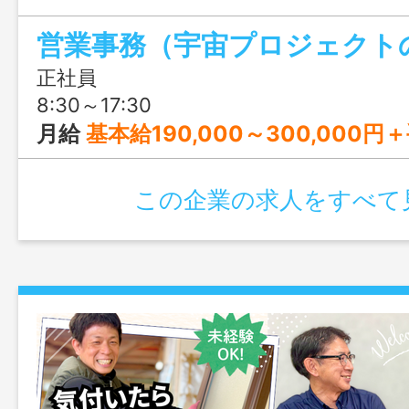
携われるため、事務＋企画のスキルが身
収400万円以上も可能で、残業ほぼなし
あり。宇宙産業を支えながら、種子島で腰
正社員
ける環境が魅力です。
8:30～17:30
月給
基本給190,000～300,000円＋手当 ※賃金については、経験
この企業の求人をすべて