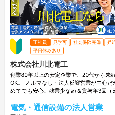
正社員
見学可
社会保険完備
昇
平日休みあり
株式会社川北電工
創業80年以上の安定企業で、20代から未
OK。 ノルマなし・法人反響営業が中心だ
めてでも安心。残業少なめ＆賞与年3回（5
で、安心して長く働ける環境です！働き
電気・通信設備の法人営業
取得し、「営業＋資格」という強みを身