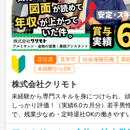
正社員
見学可
社会保険完備
昇
未経験からOK
株式会社クリモト
未経験から専門スキルを身につけられ、
しっかり評価！（実績6.0カ月分）若手男
で、残業少なめ・定時退社OKの働きやす
す。