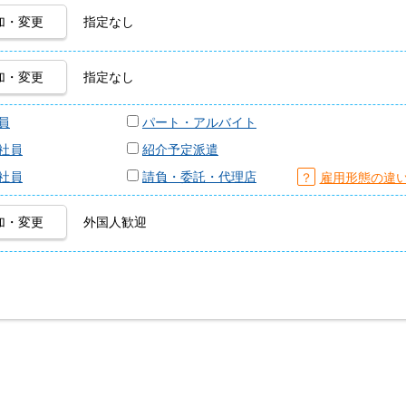
加・変更
指定なし
加・変更
指定なし
員
パート・アルバイト
社員
紹介予定派遣
社員
請負・委託・代理店
？
雇用形態の違
加・変更
外国人歓迎