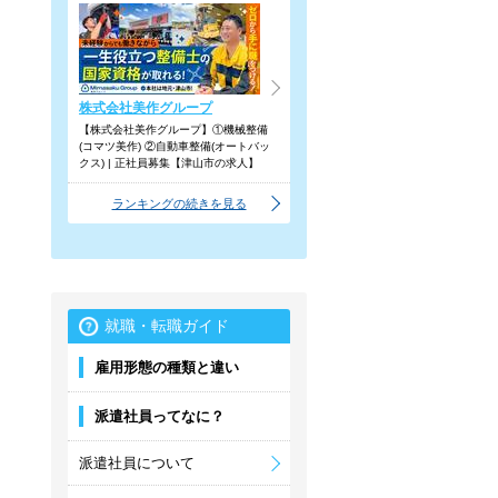
株式会社美作グループ
【株式会社美作グループ】①機械整備
(コマツ美作) ②自動車整備(オートバッ
クス) | 正社員募集【津山市の求人】
ランキングの続きを見る
就職・転職ガイド
雇用形態の種類と違い
派遣社員ってなに？
派遣社員について