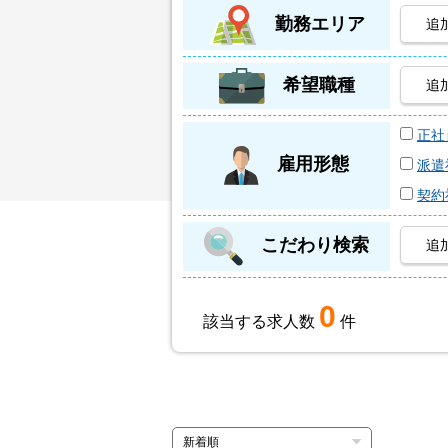
勤務エリア
追
希望職種
追
正社
雇用形態
派遣
契約
こだわり検索
追
0
該当する求人数
件