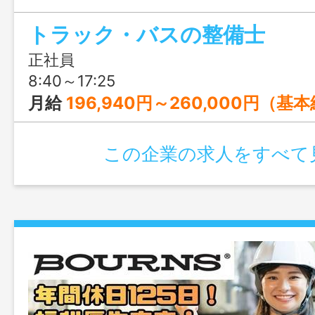
のほか、分解から対応する本格的な整備技
トラック・バスの整備士
学べます◎
正社員
8:40～17:25
月給
196,940円～260,000円（基本給） ※下限金額は、高校卒業後の新卒社員を想定。 ※ご年齢
この企業の求人をすべて