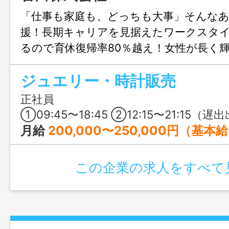
「仕事も家庭も、どっちも大事」そんな
援！長期キャリアを見据えたワークスタ
るので育休復帰率80％越え！女性が長く
す！個人単位の販売ノルマも無いので、
ジュエリー・時計販売
しっかり向き合える【心にゆとりをもっ
る】環境です！！
正社員
①09:45〜18:45 ②12:15〜21:15（遅出出
月給
200,000〜250,000円（基本
この企業の求人をすべて