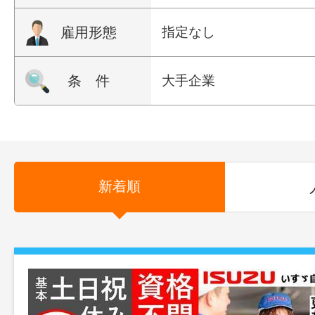
雇用形態
指定なし
条 件
大手企業
新着順