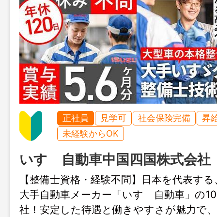
正社員
見学可
社会保険完備
昇
未経験からOK
いすゞ自動車中国四国株式会社
【整備士資格・経験不問】日本を代表する
大手自動車メーカー「いすゞ自動車」の10
社！安定した待遇と働きやすさが魅力で、