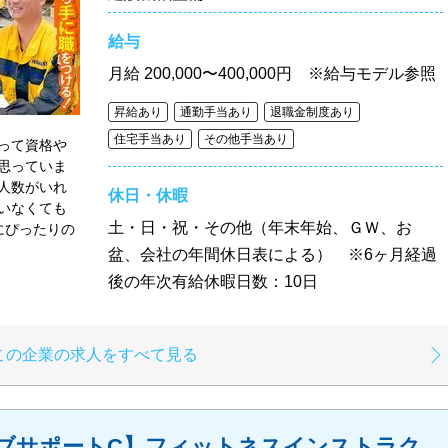
給与
月給
200,000〜400,000円 ※給与モデル参照
昇給あり
通勤手当あり
退職金制度あり
住宅手当あり
その他手当あり
って資格や
思っていま
人数がいれ
休日・休暇
いなくても
土・日・祝・その他（年末年始、ＧＷ、お
にぴったりの
盆、会社の年間休日表による） ※6ヶ月経過
後の年次有給休暇日数：10日
この企業の求人をすべて見る
ブサポートC】フィットネスインストラク