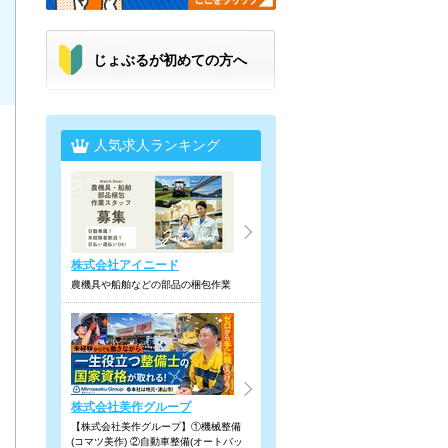
じょぶるが初めての方へ
人気求人ランキング
株式会社アイニード
農機具や船舶などの部品の梱包作業
株式会社美作グループ
【株式会社美作グループ】①機械整備
(コマツ美作) ②自動車整備(オートバッ