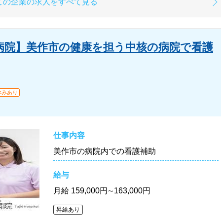
この企業の求人をすべて見る
病院】美作市の健康を担う中核の病院で看護
休みあり
仕事内容
美作市の病院内での看護補助
給与
月給
159,000円∼163,000円
昇給あり