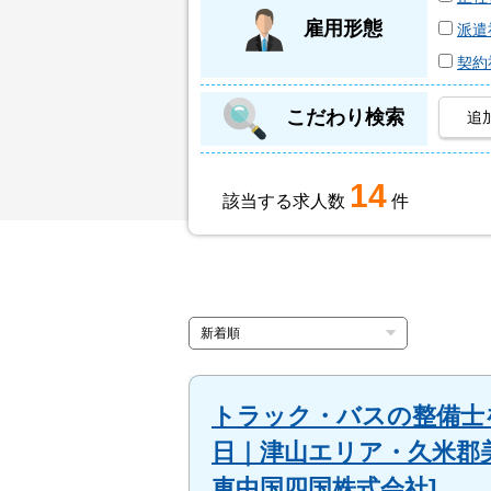
雇用形態
派遣
契約
こだわり検索
追
14
該当する求人数
件
トラック・バスの整備士を
日｜津山エリア・久米郡
車中国四国株式会社]