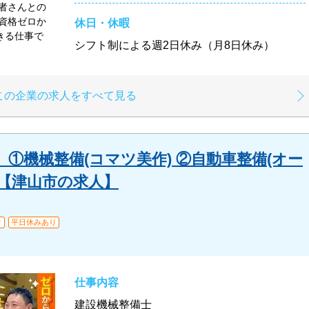
者さんとの
資格ゼロか
休日・休暇
きる仕事で
シフト制による週2日休み（月8日休み）
この企業の求人をすべて見る
①機械整備(コマツ美作) ②自動車整備(オー
集【津山市の求人】
り
平日休みあり
仕事内容
建設機械整備士