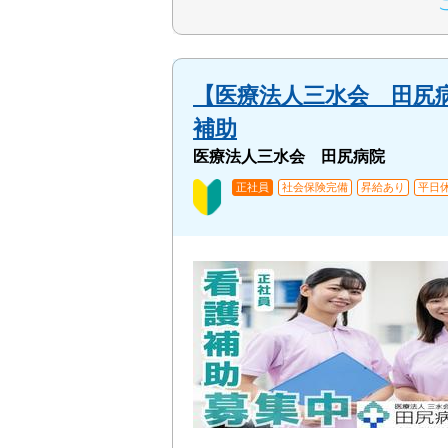
【医療法人三水会 田尻
補助
医療法人三水会 田尻病院
正社員
社会保険完備
昇給あり
平日