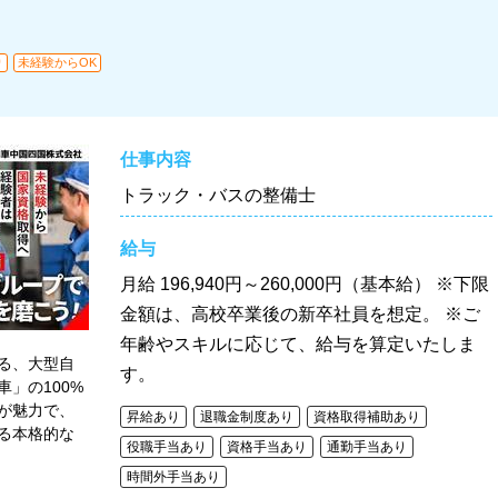
り
未経験からOK
仕事内容
トラック・バスの整備士
給与
月給
196,940円～260,000円（基本給） ※下限
金額は、高校卒業後の新卒社員を想定。 ※ご
年齢やスキルに応じて、給与を算定いたしま
る、大型自
す。
」の100%
が魅力で、
昇給あり
退職金制度あり
資格取得補助あり
る本格的な
役職手当あり
資格手当あり
通勤手当あり
時間外手当あり