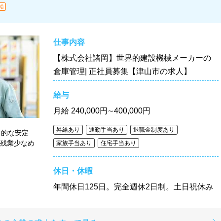
給
仕事内容
【株式会社諸岡】世界的建設機械メーカーの
倉庫管理| 正社員募集【津山市の求人】
給与
月給
240,000円∼400,000円
昇給あり
通勤手当あり
退職金制度あり
倒的な安定
×残業少なめ
家族手当あり
住宅手当あり
休日・休暇
年間休日125日。完全週休2日制。土日祝休み