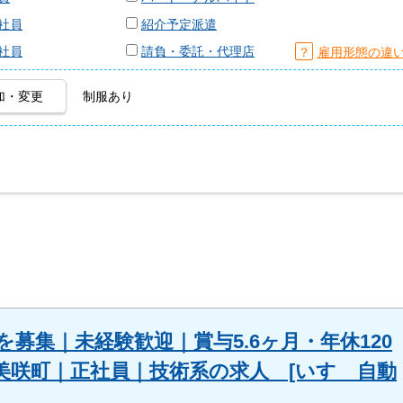
社員
紹介予定派遣
社員
請負・委託・代理店
？
雇用形態の違
加・変更
制服あり
募集｜未経験歓迎｜賞与5.6ヶ月・年休120
美咲町｜正社員｜技術系の求人 [いすゞ自動