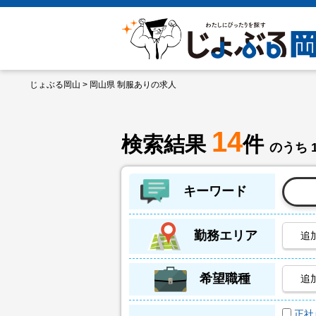
じょぶる岡山
> 岡山県 制服ありの求人
14
検索結果
件
のうち 
キーワード
勤務エリア
追
希望職種
追
正社