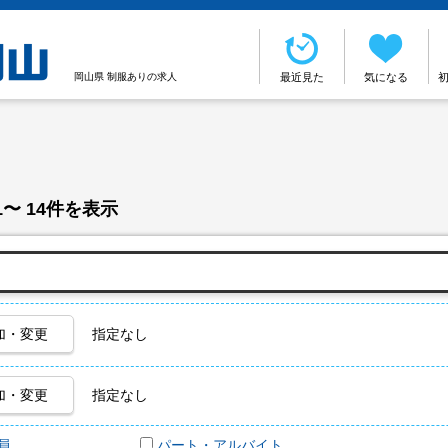
岡山県 制服ありの求人
最近見た
気になる
1〜 14件を表示
加・変更
指定なし
加・変更
指定なし
員
パート・アルバイト