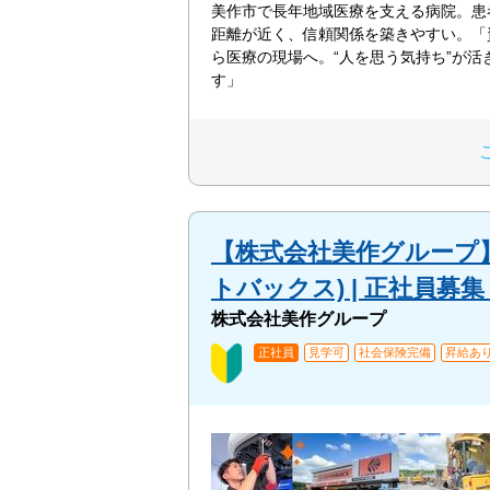
美作市で長年地域医療を支える病院。患
距離が近く、信頼関係を築きやすい。「
ら医療の現場へ。“人を思う気持ち”が活
す」
【株式会社美作グループ】
トバックス) | 正社員募
株式会社美作グループ
正社員
見学可
社会保険完備
昇給あ